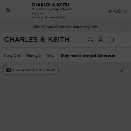
CHARLES & KEITH
Mua Sắm Giày Dép & Túi Nữ
TẢI XUỐNG
Tải xuống - Trên Google Play
…
…
Miễn phí vận chuyển cho khách hàng mới
Trang Chủ
Giảm giá
Giày
Giày mules cao gót Ambrosia
MUA SẢN PHẨM TƯƠNG TỰ