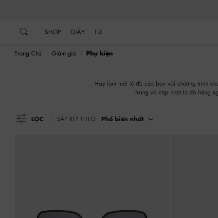
…
…
SHOP
GIÀY
TÚI
Trang Chủ
Giảm giá
Phụ kiện
Hãy làm mới tủ đồ của bạn với chương trình kh
trang và cập nhật tủ đồ hàng n
LỌC
SẮP XẾP THEO:
Phổ biến nhất