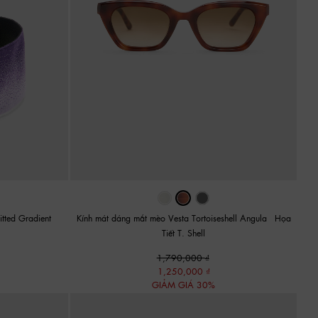
itted Gradient
-
Kính mát dáng mắt mèo Vesta Tortoiseshell Angula
-
Họa
Tiết T. Shell
1,790,000
1,250,000
GIẢM GIÁ 30%