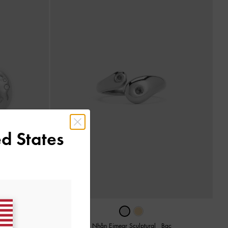
d States
Nhẫn Eimear Sculptural
-
Bạc