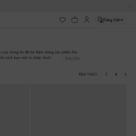
Tiếng Việt
 của chúng tôi để tìm thêm những sản phẩm thời
chỉ cách bạn một cú nhấp chuột.
Xem thêm
3
4
6
XEM THEO: