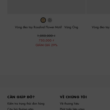
Vòng đeo tay Rosalind Flower-Motif
-
Vàng Óng
Vòng đeo tay 
1,050,000
750,000
GIẢM GIÁ 29%
Site footer
CẦN GIÚP ĐỠ?
VỀ CHÚNG TÔI
Kiểm tra trạng thái đơn hàng
Về thương hiệu
Câu hỏi thường gặp
Phát triển bền vững