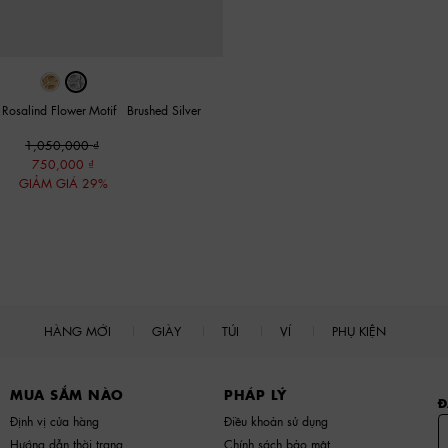
Rosalind Flower-Motif
-
Brushed Silver
1,050,000
750,000
GIẢM GIÁ 29%
HÀNG MỚI
GIÀY
TÚI
VÍ
PHỤ KIỆN
MUA SẮM NÀO
PHÁP LÝ
Đ
Định vị cửa hàng
Điều khoản sử dụng
Hướng dẫn thời trang
Chính sách bảo mật