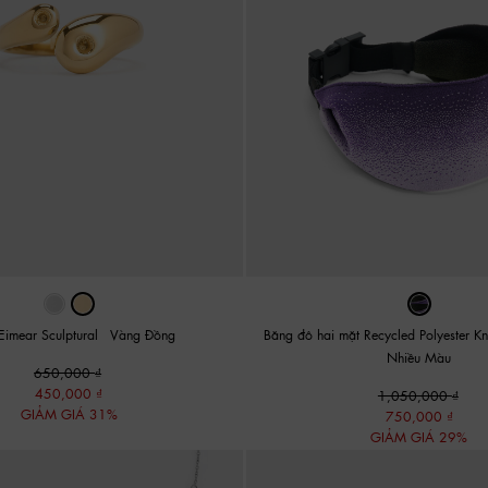
Eimear Sculptural
-
Vàng Đồng
Băng đô hai mặt Recycled Polyester Kn
Nhiều Màu
650,000
450,000
1,050,000
GIẢM GIÁ 31%
750,000
GIẢM GIÁ 29%