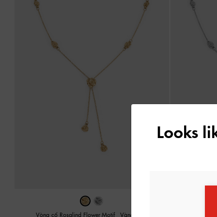
Looks l
Vòng cổ Rosalind Flower-Motif
-
Vàng Óng
Vòng cổ Ro