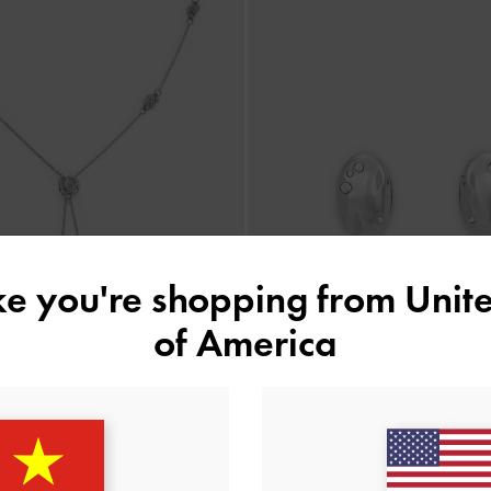
ike you're shopping from
Unite
of America
salind Flower-Motif
-
Brushed Silver
Khuyên tai Ottilie
-
Bạc