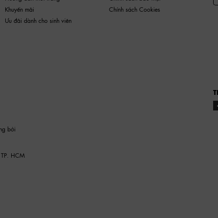
Khuyến mãi
Chính sách Cookies
Ưu đãi dành cho sinh viên
T
ng bởi
 TP. HCM