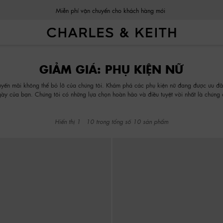
Miễn phí vận chuyển cho khách hàng mới
Miễn phí vận chuyển cho khách hàng mới
GIẢM GIÁ: PHỤ KIỆN NỮ
uyến mãi không thể bỏ lỡ của chúng tôi. Khám phá các phụ kiện nữ đang được ưu đãi
gày của bạn. Chúng tôi có những lựa chọn hoàn hảo và điều tuyệt vời nhất là chúng 
Hiển thị
1
-
10
trong tổng số
10
sản phẩm