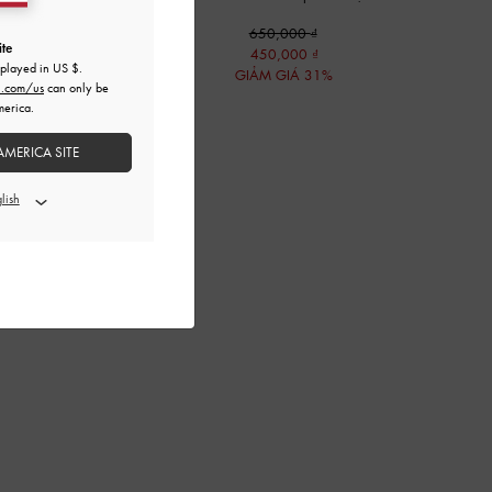
650,000
ite
450,000
splayed in
US $
.
GIẢM GIÁ 31%
h.com/us
can only be
merica.
AMERICA SITE