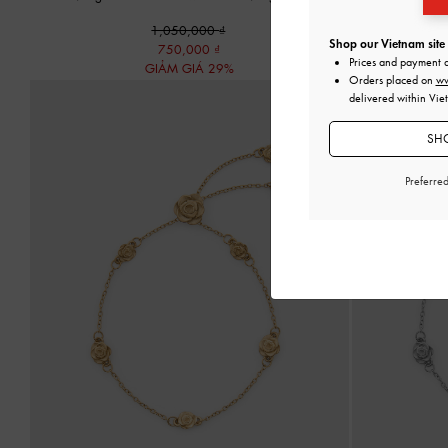
1,050,000
Shop our Vietnam site
750,000
Prices and payment 
GIẢM GIÁ 29%
Orders placed on
ww
delivered within Vie
SHO
Preferre