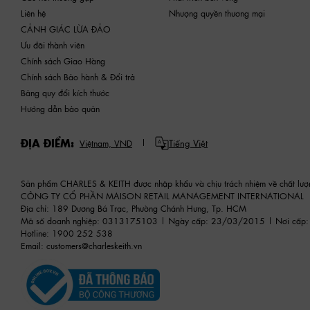
Liên hệ
Nhượng quyền thương mại
CẢNH GIÁC LỪA ĐẢO
Ưu đãi thành viên
Chính sách Giao Hàng
Chính sách Bảo hành & Đổi trả
Bảng quy đổi kích thước
Hướng dẫn bảo quản
ĐỊA ĐIỂM:
Tiếng Việt
Việtnam,
VND
Sản phẩm CHARLES & KEITH được nhập khẩu và chịu trách nhiệm về chất lượ
CÔNG TY CỔ PHẦN MAISON RETAIL MANAGEMENT INTERNATIONAL
Địa chỉ: 189 Dương Bá Trạc, Phường Chánh Hưng, Tp. HCM
Mã số doanh nghiệp: 0313175103 | Ngày cấp: 23/03/2015 | Nơi cấp:
Hotline: 1900 252 538
Email:
customers@charleskeith.vn