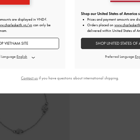
1,050,000
550,000
Shop our United States of America s
750,000
390,000
amounts are displayed in
VND
.
Prices and payment amounts are di
GIẢM GIÁ 29%
GIẢM GIÁ 29%
w.charleskeith.vn/vn
can only be
Orders placed on
www.charleskeit
tnam.
delivered within United States of A
P VIETNAM SITE
SHOP UNITED STATES OF 
d Language:
Preferred Language:
Contact us
if you have questions about international shipping.