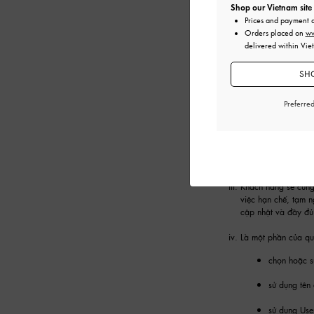
Shop our Vietnam site
Prices and payment 
5. MẬT KHẨU & TÀ
Orders placed on
ww
delivered within Vie
Chúng tôi có thể yê
hoặc truy cập các D
SHO
Khách hàng đồng ý 
Preferre
chia sẻ hoặ
chuyển nhượ
sử dụng Tài
Khách hàng sẽ cung
việc hạn chế, tạm 
cập nhật và đầy đủ
Là một phần của quy
chọn hoặc s
sử dụng tên
sử dụng Use