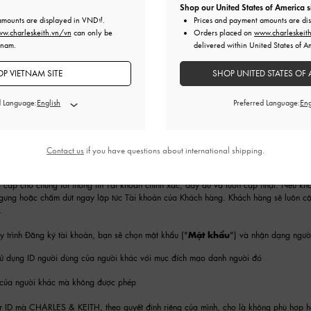
Shop our United States of America s
amounts are displayed in
VND
.
Prices and payment amounts are di
I KHOẢN
w.charleskeith.vn/vn
can only be
Orders placed on
www.charleskeit
tnam.
delivered within United States of A
u cầu khách hàng đăng ký một tài khoản trực tuyến ("
Tài khoản
") để cho phép khá
ịch vụ nhất định.
P VIETNAM SITE
SHOP UNITED STATES OF 
rằng Tài khoản của mình chỉ dành cho mục đích sử dụng cá nhân. Khách hàng đồng
d Language:
Preferred Language:
c cho phép người khác sử dụng Tài khoản
ng hoặc chuyển đổi Tài khoản của bạn cho bất kỳ cá nhân hoặc tổ chức nào khác
Contact us
if you have questions about international shipping.
 khoản cho mục đích thương mại
 cấp cho chúng tôi thông tin Tài khoản chính xác, đầy đủ và luôn cập nhật. Nếu kh
ngưng hoặc chấm dứt ngay lập tức Tài khoản của Khách hàng. Khách hàng sẽ luôn cập
.
 trình Đăng ký tài khoản, bạn sẽ chọn mật khẩu ("
Mật khẩu
") và nhận dạng ngườ
ử dụng ID người dùng của người khác với mục đích mạo danh người đó
 của người khác mà không được phép
r ID mà CHARLES & KEITH, theo quyết định riêng của mình, cho là không phù hợp h