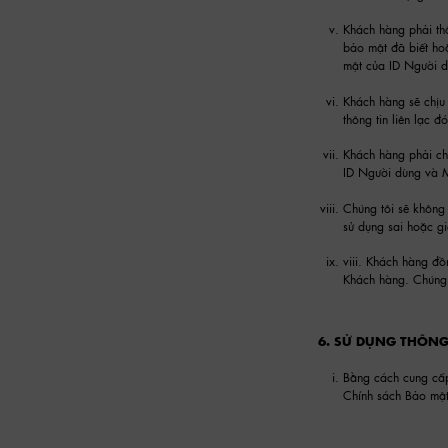
Khách hàng phải thô
bảo mật đã biết hoặ
mật của ID Người 
Khách hàng sẽ chịu 
thông tin liên lạc đ
Khách hàng phải chị
ID Người dùng và 
Chúng tôi sẽ không 
sử dụng sai hoặc g
viii. Khách hàng đồ
Khách hàng. Chúng t
6. SỬ DỤNG THÔNG
Bằng cách cung cấp 
Chính sách Bảo mật