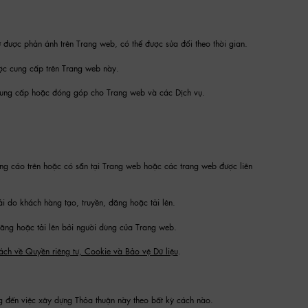
 được phản ánh trên Trang web, có thể được sửa đổi theo thời gian.
c cung cấp trên Trang web này.
 cung cấp hoặc đóng góp cho Trang web và các Dịch vụ.
ng cáo trên hoặc có sẵn tại Trang web hoặc các trang web được liên
 do khách hàng tạo, truyền, đăng hoặc tải lên.
đăng hoặc tải lên bởi người dùng của Trang web.
ách về Quyền riêng tư, Cookie và Bảo vệ Dữ liệu
.
ng đến việc xây dựng Thỏa thuận này theo bất kỳ cách nào.