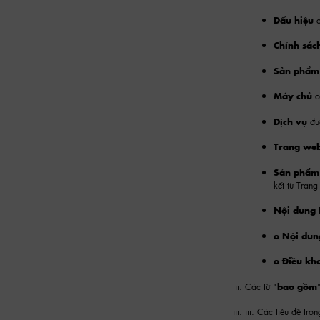
Dấu hiệu
Chính sác
Sản phẩ
Máy chủ
c
Dịch vụ
đư
Trang we
Sản phẩm 
kết từ Trang
Nội dung 
o Nội du
o Điều k
Các từ "
bao gồm
iii. Các tiêu đề tr