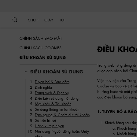
…
…
SHOP
GIÀY
TÚI
CHÍNH SÁCH BẢO MẬT
ĐIỀU KHO
CHÍNH SÁCH COOKIES
ĐIỀU KHOẢN SỬ DỤNG
Trang web, ứng dụng di 
được cấp phép bởi Charle
ĐIỀU KHOẢN SỬ DỤNG
Việc truy cập vào Trang
Tuyên bố & Bảo đảm
Cookie và Bảo vệ Dữ liệ
Định nghĩa
bị ràng buộc về mặt ph
Trang web & Dịch vụ
các điều khoản bổ sung,
Điều kiện sử dụng nội dung
Mật khẩu & Tài khoản
Sử dụng thông tin tài khoản
1. TUYÊN BỐ & BẢ
Tạm ngưng & Chấm dứt tài khoản
Sở hữu trí tuệ
Khách hàng sau đây
Hành vi trực tuyến
Khách hàng
Nội dung Người dùng hoặc Giấy
Khách hàng 
phép