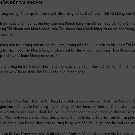
CHẤM DỨT TÀI KHOẢN
ằng chúng tôi có quyền theo quyết định riêng và tuyệt đối của mình và không cần t
nh chỉ hoặc chấm dứt quyền truy cập của Khách hàng vào tất cả hoặc bất kỳ phần n
ưng Tài khoản của Khách hàng, xóa Tài khoản của Khách hàng và tất cả các thông t
o nào; và
ưởng đến tính chung của những điều trên, chúng tôi bảo lưu quyền vô hiệu hóa Tài 
ng trở lên, hoặc nếu Khách hàng vi phạm bất kỳ điều khoản nào trong Thỏa thuận nà
ợp pháp và / hoặc không mong muốn.
ho chúng tôi tránh trách nhiệm pháp lý hoặc chịu trách nhiệm về bất kỳ mất mát hoặ
ngừng và / hoặc chấm dứt Tài khoản của Khách hàng.
ng chế, Nhãn hiệu, thiết kế đã đăng ký và tất cả các quyền sở hữu trí tuệ được sử
iới hạn, bản quyền Nội dung Người dùng, sẽ vẫn thuộc về Maison, Charleskeith.co
n và tất cả các quyền, danh hiệu và lợi ích trên toàn thế giới trong và đối với Tra
ọ. Mọi hành vi sao chép, thay đổi, phân phối, truyền tải, biểu diễn, hiển thị trái ph
t cả các quyền không được cấp rõ ràng bằng văn bản đều được bảo lưu bởi Maison,
hiển thị trên Trang web này là tài sản của Maison, Charleskeith.com Pte Ltd, các c