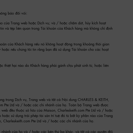
hông báo đối với:
ào của Trang web hoặc Dịch vụ; và / hoặc chấm dứt, hủy kích hoạt
in và tệp liên quan trong Tài khoản của Khách hàng mà không chỉ định
khoản của Khách hàng nếu nó không hoạt động trong khoảng thời gian
y hoặc nếu chúng tôi tin rằng bạn đã sử dụng Tài khoản cho các hoạt
c thiệt hại nào do Khách hàng phải gánh chịu phát sinh từ, hoặc liên
 dụng trong Dịch vụ, Trang web và tất cả Nội dung CHARLES & KEITH,
m Pte Ltd và / hoặc các chi nhánh của họ. Toàn bộ Trang web được
ng web đều thuộc sở hữu của Maison, Charleskeith.com Pte Ltd và / hoặc
ép hoặc sử dụng trái phép tài sản trí tuệ đó từ bất kỳ phần nào của Trang
 Charleskeith.com Pte Ltd và / hoặc các chi nhánh của họ.
hi nhánh của họ và / hoặc các bên thứ ba khác, và tất cả các quyền đối