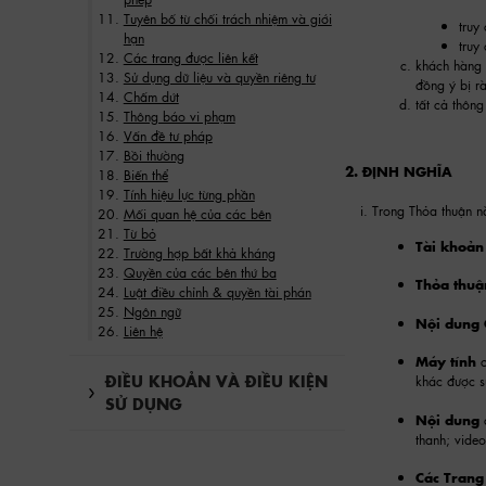
Tuyên bố từ chối trách nhiệm và giới
truy
hạn
truy
Các trang được liên kết
khách hàng 
Sử dụng dữ liệu và quyền riêng tư
đồng ý bị r
Chấm dứt
tất cả thông
Thông báo vi phạm
Vấn đề tư pháp
Bồi thường
2. ĐỊNH NGHĨA
Biến thể
Tính hiệu lực từng phần
Trong Thỏa thuận n
Mối quan hệ của các bên
Từ bỏ
Tài khoản
Trường hợp bất khả kháng
Quyền của các bên thứ ba
Thỏa thuậ
Luật điều chỉnh & quyền tài phán
Ngôn ngữ
Nội dung
Liên hệ
Máy tính
c
ĐIỀU KHOẢN VÀ ĐIỀU KIỆN
khác được s
SỬ DỤNG
Nội dung
thanh; vide
Các Trang