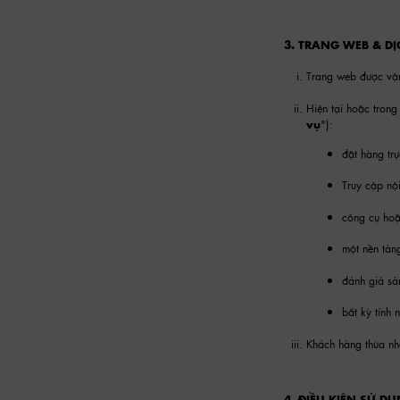
3. TRANG WEB & DỊ
Trang web được vận
Hiện tại hoặc trong
vụ
"):
đặt hàng trự
Truy cập nộ
công cụ hoặ
một nền tản
đánh giá sả
bất kỳ tính 
Khách hàng thừa nh
4. ĐIỀU KIỆN SỬ D