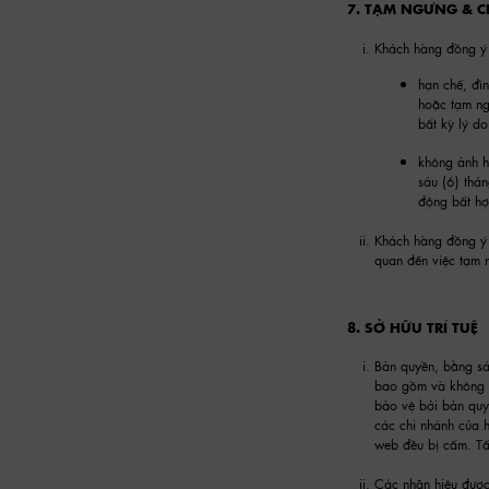
7. TẠM NGƯNG & 
Khách hàng đồng ý r
hạn chế, đì
hoặc tạm ng
bất kỳ lý d
không ảnh h
sáu (6) thá
động bất h
Khách hàng đồng ý c
quan đến việc tạm 
8. SỞ HỮU TRÍ TUỆ
Bản quyền, bằng sá
bao gồm và không g
bảo vệ bởi bản quyề
các chi nhánh của h
web đều bị cấm. Tấ
Các nhãn hiệu được 