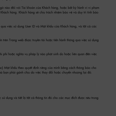
 ngờ nào đối với Tài khoản của Khách hàng, hoặc bất kỳ hành vi vi phạm
Khách hàng. Khách hàng sẽ chịu trách nhiệm bảo vệ và duy trì tính bảo
ền qua việc sử dụng User ID và Mật khẩu của Khách hàng, và tất cả các
ến trên Trang web được truyền tải hoặc tiến hành thông qua việc sử dụng
hi phí hoặc nghĩa vụ pháp lý nào phát sinh do hoặc liên quan đến việc
các) Mật khẩu theo quyết định riêng của mình bằng cách thông báo cho
o mà bạn phải gánh chịu do việc thay đổi hoặc chuyển nhượng lại đó.
ử dụng và tiết lộ tất cả thông tin đó cho các mục đích được nêu trong