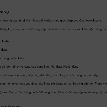
CH VỤ
 hành và duy trì tại Việt Nam bởi Maison theo giấy phép của Charleskeith.com.
 tương lai, chúng tôi có thể cung cấp một hoặc nhiều dịch vụ sau trên hoặc thông qu
c tuyến
i dung
c công cụ tìm kiếm
g để tạo, tải lên và cung cấp công khai Nội dung Người dùng
n phẩm và danh mục; bảng tin; diễn đàn; các blog; và các công cụ giao tiếp
năng, nội dung hoặc ứng dụng nào khác mà chúng tôi có thể cung cấp trên Trang web 
ận và đồng ý rằng bằng cách đặt hàng Sản phẩm và để truy cập và sử dụng một số 
ỤNG NỘI DUNG