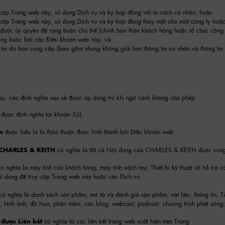
 cập Trang web này, sử dụng Dịch vụ và ký hợp đồng với tư cách cá nhân; hoặc
 cập Trang web này, sử dụng Dịch vụ và ký hợp đồng thay mặt cho một công ty hoặ
được ủy quyền để ràng buộc chủ thể (chính bản thân khách hàng hoặc tổ chức công
àng buộc bởi các Điều khoản web này; và.
 tin do bạn cung cấp (bao gồm nhưng không giới hạn thông tin cá nhân và thông tin 
ày, các định nghĩa sau sẽ được áp dụng trừ khi ngữ cảnh không cho phép:
được định nghĩa tại khoản 5(i).
n
được hiểu là là thỏa thuận được hình thành bởi Điều khoản web
 CHARLES & KEITH
có nghĩa là tất cả Nội dung của CHARLES & KEITH được cung
ó nghĩa là máy tính của khách hàng; máy tính xách tay; Thiết bị kỹ thuật số hỗ trợ cá n
ử dụng để truy cập Trang web này hoặc các Dịch vụ.
có nghĩa là danh sách sản phẩm; mô tả và đánh giá sản phẩm; vật liệu; thông tin; T
o; hình ảnh; đồ họa; phần mềm; các blog; webcast; podcast; chương trình phát sóng;
 được Liên kết
có nghĩa là các liên kết trang web xuất hiện trên Trang