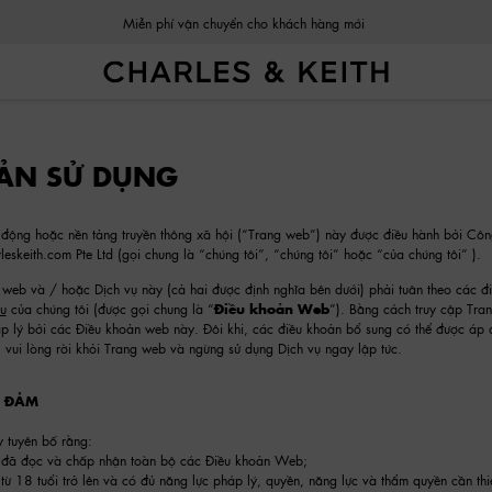
Miễn phí vận chuyển cho khách hàng mới
ẢN SỬ DỤNG
động hoặc nền tảng truyền thông xã hội (“Trang web”) này được điều hành bởi Côn
skeith.com Pte Ltd (gọi chung là “chúng tôi”, “chúng tôi” hoặc “của chúng tôi” ).
 web và / hoặc Dịch vụ này (cả hai được định nghĩa bên dưới) phải tuân theo các đ
u
của chúng tôi (được gọi chung là “
Điều khoản Web
”). Bằng cách truy cập Tr
áp lý bởi các Điều khoản web này. Đôi khi, các điều khoản bổ sung có thể được 
 vui lòng rời khỏi Trang web và ngừng sử dụng Dịch vụ ngay lập tức.
O ĐẢM
 tuyên bố rằng:
 đã đọc và chấp nhận toàn bộ các Điều khoản Web;
từ 18 tuổi trở lên và có đủ năng lực pháp lý, quyền, năng lực và thẩm quyền cần 