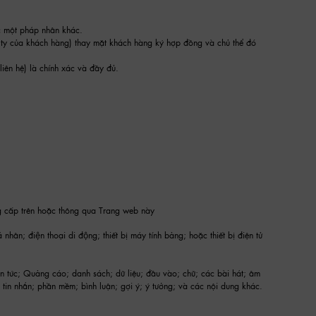
c một pháp nhân khác.
 ty của khách hàng) thay mặt khách hàng ký hợp đồng và chủ thể đó
liên hệ) là chính xác và đầy đủ.
 cấp trên hoặc thông qua Trang web này
hân; điện thoại di động; thiết bị máy tính bảng; hoặc thiết bị điện tử
in tức; Quảng cáo; danh sách; dữ liệu; đầu vào; chữ; các bài hát; âm
 tin nhắn; phần mềm; bình luận; gợi ý; ý tưởng; và các nội dung khác.