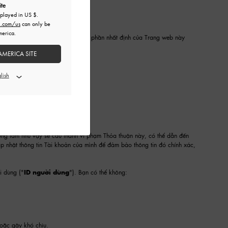
ite
splayed in
US $
.
h.com/us
can only be
merica.
ch hàng truy cập và sử dụng các phần nhất định của Trang web này
AMERICA SITE
 ý không:
ông làm như vậy sẽ cấu thành vi phạm Thỏa thuận này, có thể dẫn đến
 nhật thông tin Tài khoản của mình để đảm bảo thông tin đó chính xác,
i dùng ("
ID người dùng
"). Bạn có thể không:
oặc gây khó chịu.