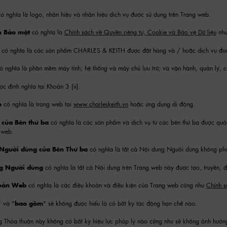
có nghĩa là logo, nhãn hiệu và nhãn hiệu dịch vụ được sử dụng trên Trang web.
h Bảo mật
có nghĩa là
Chính sách về Quyền riêng tư, Cookie và Bảo vệ Dữ liệu
như
m
có nghĩa là các sản phẩm CHARLES & KEITH được đặt hàng và / hoặc dịch vụ đượ
ó nghĩa là phần mềm máy tính; hệ thống và máy chủ lưu trữ; và vận hành, quản lý,
ợc định nghĩa tại Khoản 3 (ii).
b
có nghĩa là trang web tại
www.charleskeith.vn
hoặc ứng dụng di động.
của Bên thứ ba
có nghĩa là các sản phẩm và dịch vụ từ các bên thứ ba được quả
 web.
Người dùng của Bên Thứ ba
có nghĩa là tất cả Nội dung Người dùng không phải
ng Người dùng
có nghĩa là tất cả Nội dung trên Trang web này được tạo, truyền, 
hoản Web
có nghĩa là các điều khoản và điều kiện của Trang web cũng như
Chính s
" và "
bao gồm
" sẽ không được hiểu là có bất kỳ tác động hạn chế nào.
ong Thỏa thuận này không có bất kỳ hiệu lực pháp lý nào cũng như sẽ không ảnh hưở