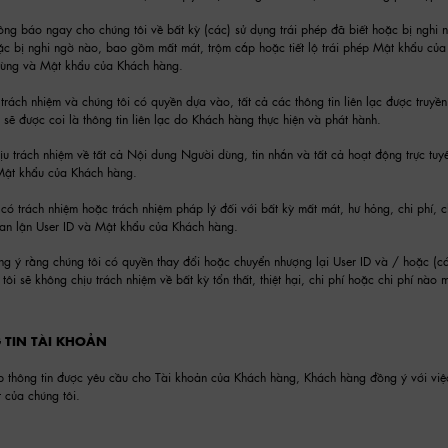
ng báo ngay cho chúng tôi về bất kỳ (các) sử dụng trái phép đã biết hoặc bị nghi
c bị nghi ngờ nào, bao gồm mất mát, trộm cắp hoặc tiết lộ trái phép Mật khẩu của 
dùng và Mật khẩu của Khách hàng.
trách nhiệm và chúng tôi có quyền dựa vào, tất cả các thông tin liên lạc được truy
ó sẽ được coi là thông tin liên lạc do Khách hàng thực hiện và phát hành.
u trách nhiệm về tất cả Nội dung Người dùng, tin nhắn và tất cả hoạt động trực tuy
Mật khẩu của Khách hàng.
có trách nhiệm hoặc trách nhiệm pháp lý đối với bất kỳ mất mát, hư hỏng, chi phí, c
ian lận User ID và Mật khẩu của Khách hàng.
ng ý rằng chúng tôi có quyền thay đổi hoặc chuyển nhượng lại User ID và / hoặc (
ôi sẽ không chịu trách nhiệm về bất kỳ tổn thất, thiệt hại, chi phí hoặc chi phí nà
 TIN TÀI KHOẢN
thông tin được yêu cầu cho Tài khoản của Khách hàng, Khách hàng đồng ý với việc s
 của chúng tôi.