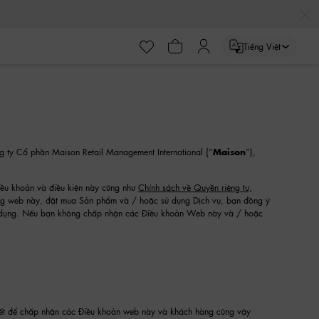
Tiếng Việt
g ty Cổ phần Maison Retail Management International (“
Maison
”),
iều khoản và điều kiện này cũng như
Chính sách về Quyền riêng tư,
ang web này, đặt mua Sản phẩm và / hoặc sử dụng Dịch vụ, bạn đồng ý
áp dụng. Nếu bạn không chấp nhận các Điều khoản Web này và / hoặc
thiết để chấp nhận các Điều khoản web này và khách hàng cũng vậy