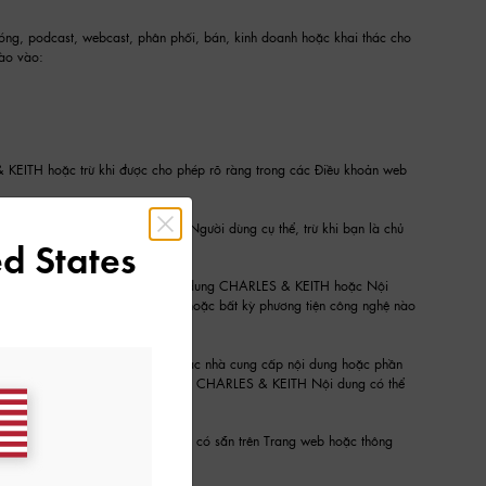
 sóng, podcast, webcast, phân phối, bán, kinh doanh hoặc khai thác cho
nào vào:
KEITH hoặc trừ khi được cho phép rõ ràng trong các Điều khoản web
H và chủ sở hữu của Nội dung Người dùng cụ thể, trừ khi bạn là chủ
d States
p quyền truy cập vào Dịch vụ, Nội dung CHARLES & KEITH hoặc Nội
phản chiếu, liên kết, thêu, cạo hoặc bất kỳ phương tiện công nghệ nào
bản của chúng tôi.
oặc các chi nhánh của họ hoặc các nhà cung cấp nội dung hoặc phần
 với Nội dung. Việc sử dụng một số CHARLES & KEITH Nội dung có thể
 Nội dung CHARLES & KEITH nào có sẵn trên Trang web hoặc thông