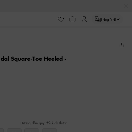
Tiếng Việt
ndal Square-Toe Heeled
-
Hướng dẫn quy đổi kích thước