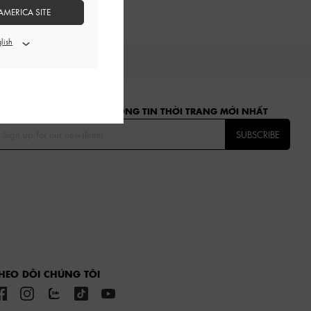
AMERICA SITE
ĂNG KÝ ĐỂ NHẬN CÁC THÔNG TIN THỜI TRANG MỚI NHẤT
SUBSCRIBE
HEO DÕI CHÚNG TÔI