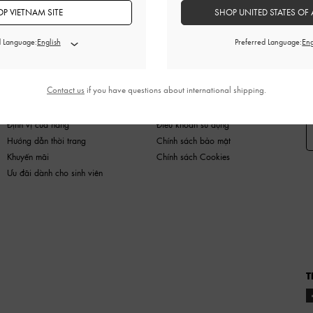
P VIETNAM SITE
SHOP UNITED STATES OF 
d Language:
Preferred Language:
HÀNG MỚI
GIÀY
TÚI
VÍ
PHỤ KIỆN
Contact us
if you have questions about international shipping.
MUA SẮM NÀO
PHÁP LÝ
Đ
Định vị cửa hàng
Điều khoản sử dụng
Hướng dẫn thời trang
Chính sách bảo mật
Khuyến mãi
Chính sách Cookies
Ưu đãi dành cho sinh viên
T