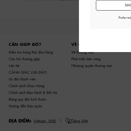
SHO
Preferre
Site footer
CẦN GIÚP ĐỠ?
VỀ CHÚNG TÔI
Kiểm tra trạng thái đơn hàng
Về thương hiệu
Câu hỏi thường gặp
Phát triển bền vững
Liên hệ
Nhượng quyền thương mại
CẢNH GIÁC LỪA ĐẢO
Ưu đãi thành viên
Chính sách Giao Hàng
Chính sách Bảo hành & Đổi trả
Bảng quy đổi kích thước
Hướng dẫn bảo quản
ĐỊA ĐIỂM:
Tiếng Việt
Việtnam,
VND