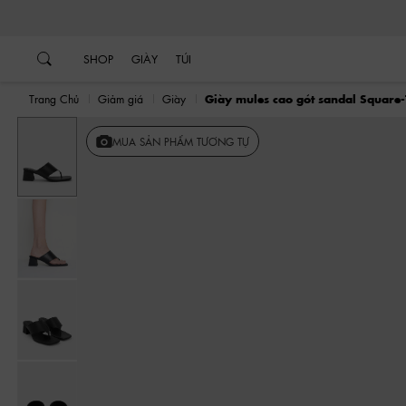
…
…
SHOP
GIÀY
TÚI
Trang Chủ
Giảm giá
Giày
Giày mules cao gót sandal Square
MUA SẢN PHẨM TƯƠNG TỰ