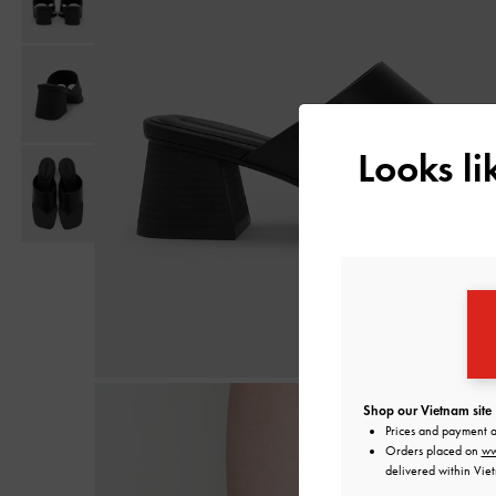
Looks l
Shop our Vietnam site
Prices and payment 
Orders placed on
ww
delivered within Vie