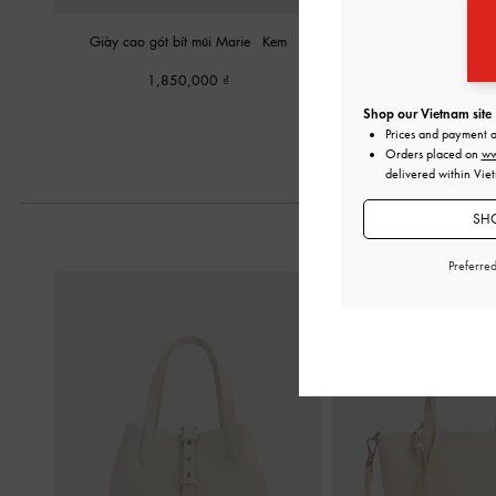
Giày cao gót bít mũi Marie
-
Kem
Giày cao gót bít mũi
1,850,000
1,850,00
Shop our Vietnam site
Prices and payment 
Orders placed on
ww
delivered within Vie
SHO
Preferre