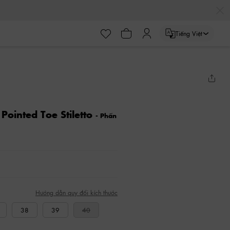
Tiếng Việt
Pointed Toe Stiletto
- Phấn
Hướng dẫn quy đổi kích thước
38
39
40