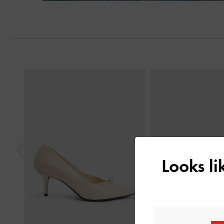
Trước
Looks l