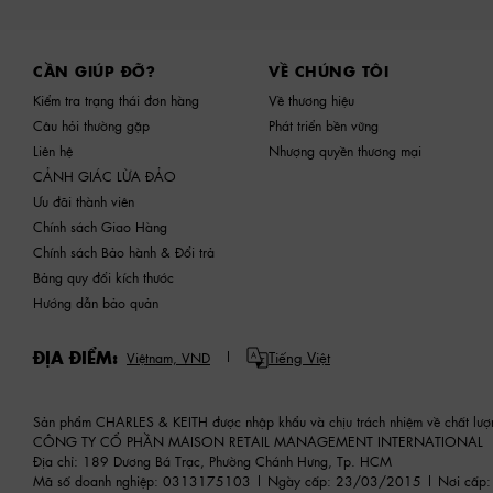
Site footer
CẦN GIÚP ĐỠ?
VỀ CHÚNG TÔI
Kiểm tra trạng thái đơn hàng
Về thương hiệu
Câu hỏi thường gặp
Phát triển bền vững
Liên hệ
Nhượng quyền thương mại
CẢNH GIÁC LỪA ĐẢO
Ưu đãi thành viên
Chính sách Giao Hàng
Chính sách Bảo hành & Đổi trả
Bảng quy đổi kích thước
Hướng dẫn bảo quản
ĐỊA ĐIỂM:
Tiếng Việt
Việtnam,
VND
Sản phẩm CHARLES & KEITH được nhập khẩu và chịu trách nhiệm về chất lượ
CÔNG TY CỔ PHẦN MAISON RETAIL MANAGEMENT INTERNATIONAL
Địa chỉ: 189 Dương Bá Trạc, Phường Chánh Hưng, Tp. HCM
Mã số doanh nghiệp: 0313175103 | Ngày cấp: 23/03/2015 | Nơi cấp: