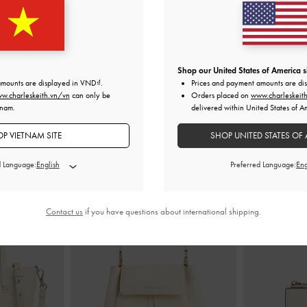
 Marie
-
Kem
Giày cao gót mũi nhọn Pointed Kitten
-
Phấn
Giày sandal
0
1,490,000
1
Shop our United States of America s
amounts are displayed in
VND
.
Prices and payment amounts are di
w.charleskeith.vn/vn
can only be
Orders placed on
www.charleskeit
tnam.
delivered within United States of A
P VIETNAM SITE
SHOP UNITED STATES OF 
KẾT HỢP CÙNG
d Language:
Preferred Language:
Contact us
if you have questions about international shipping.