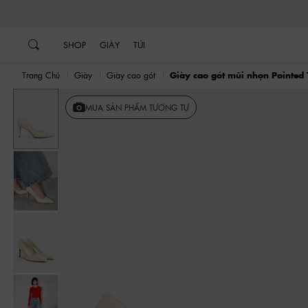
…
…
SHOP
GIÀY
TÚI
Trang Chủ
Giày
Giày cao gót
Giày cao gót mũi nhọn Pointed T
Trước
MUA SẢN PHẨM TƯƠNG TỰ