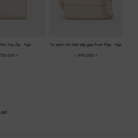
Mini Top Zip
-
Ngà
Túi xách chữ nhật nắp gập Front Flap
-
Ngà
750,000
1,990,000
 gót