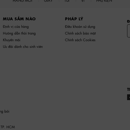
HÀNG MỚI
GIÀY
TÚI
VÍ
PHỤ KIỆN
MUA SẮM NÀO
PHÁP LÝ
Đ
Định vị cửa hàng
Điều khoản sử dụng
Hướng dẫn thời trang
Chính sách bảo mật
Khuyến mãi
Chính sách Cookies
Ưu đãi dành cho sinh viên
T
ng bởi
 TP. HCM