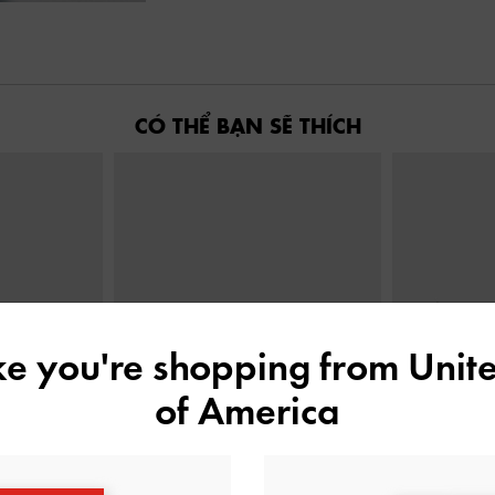
CÓ THỂ BẠN SẼ THÍCH
ike you're shopping from
Unite
of America