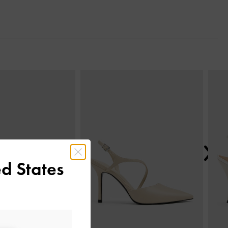
Tiếp t
d States