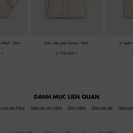
ni Beryl
-
Kem
Balo nắp gập Hanya
-
Kem
Ví ngắn 
0
2,790,000
DANH MỤC LIÊN QUAN
y cao gót Trắng
Giày cao gót Trắng
Giày Trắng
Giày cao gót
Giày cao