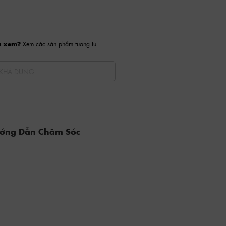
a xem?
Xem các sản phẩm tương tự
KHẢ DỤNG
ướng Dẫn Chăm Sóc