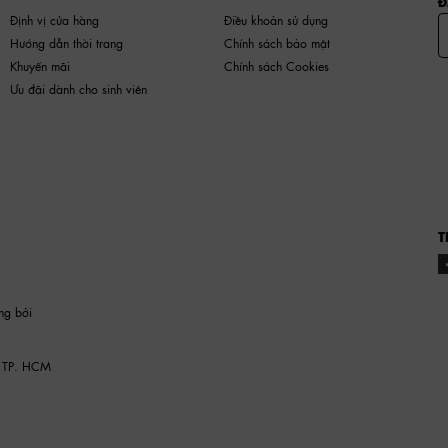
Đ
Định vị cửa hàng
Điều khoản sử dụng
Hướng dẫn thời trang
Chính sách bảo mật
Khuyến mãi
Chính sách Cookies
Ưu đãi dành cho sinh viên
T
ng bởi
 TP. HCM