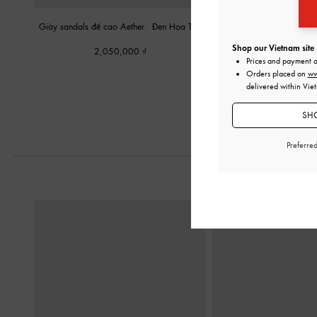
Giày sandals đế cao Aether
-
Đen Họa Tiết
Giày cao gót bít mũi M
Nhám
Shop our Vietnam site
2,050,000
Prices and payment 
1,850,00
Orders placed on
ww
delivered within Vie
SHO
Preferre