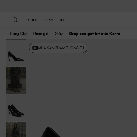
…
…
SHOP
GIÀY
TÚI
Trang Chủ
Giảm giá
Giày
Giày cao gót bít mũi Kerra
MUA SẢN PHẨM TƯƠNG TỰ