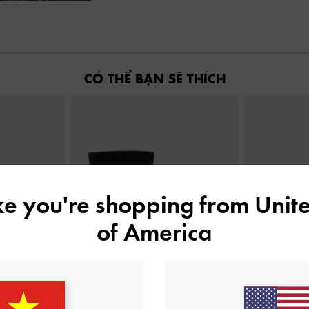
CÓ THỂ BẠN SẼ THÍCH
ike you're shopping from
Unite
of America