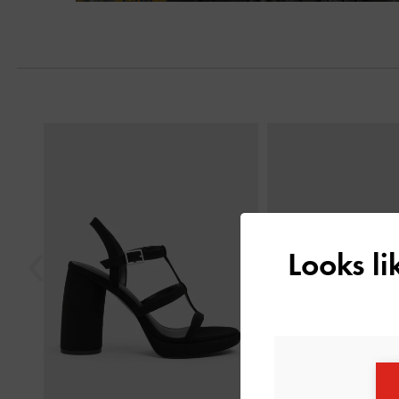
Trước
Looks l