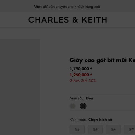
Miễn phí vận chuyển cho khách hàng mới
Giày cao gót bít mũi K
1,790,000
1,250,000
GIẢM GIÁ 30%
Màu sắc:
Đen
Kích thước:
Chọn kích cỡ
34
35
36
37