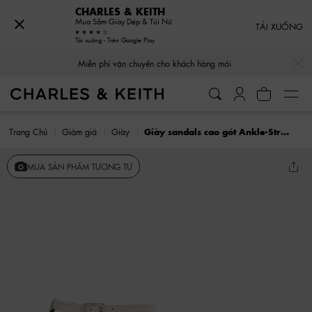
CHARLES & KEITH
Mua Sắm Giày Dép & Túi Nữ
TẢI XUỐNG
Tải xuống - Trên Google Play
…
…
Miễn phí vận chuyển cho khách hàng mới
Trang Chủ
Giảm giá
Giày
Giày sandals cao gót Ankle-Strap D'Orsay
MUA SẢN PHẨM TƯƠNG TỰ