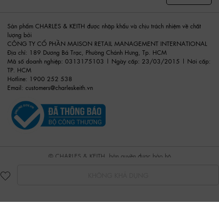
Sản phẩm CHARLES & KEITH được nhập khẩu và chịu trách nhiệm về chất
lượng bởi
CÔNG TY CỔ PHẦN MAISON RETAIL MANAGEMENT INTERNATIONAL
Địa chỉ: 189 Dương Bá Trạc, Phường Chánh Hưng, Tp. HCM
Mã số doanh nghiệp: 0313175103 | Ngày cấp: 23/03/2015 | Nơi cấp:
TP. HCM
Hotline: 1900 252 538
Email:
customers@charleskeith.vn
© CHARLES & KEITH, bản quyền được bảo hộ
KHÔNG KHẢ DỤNG