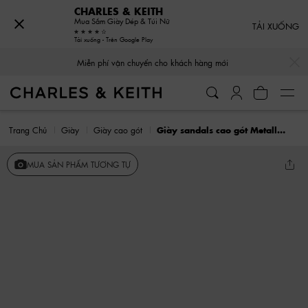
CHARLES & KEITH
Mua Sắm Giày Dép & Túi Nữ
TẢI XUỐNG
Tải xuống - Trên Google Play
…
…
Miễn phí vận chuyển cho khách hàng mới
Trang Chủ
Giày
Giày cao gót
Giày sandals cao gót Metallic-Bar
MUA SẢN PHẨM TƯƠNG TỰ