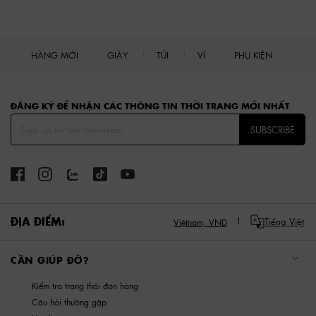
HÀNG MỚI
GIÀY
TÚI
VÍ
PHỤ KIỆN
Site footer
ĐĂNG KÝ ĐỂ NHẬN CÁC THÔNG TIN THỜI TRANG MỚI NHẤT
SUBSCRIBE
ĐỊA ĐIỂM:
Tiếng Việt
Việtnam,
VND
CẦN GIÚP ĐỠ?
Kiểm tra trạng thái đơn hàng
Câu hỏi thường gặp