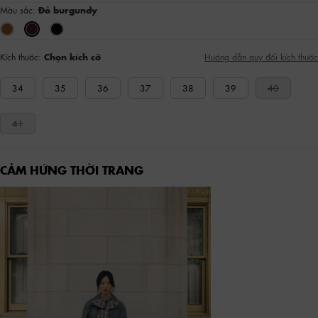
Màu sắc:
Đỏ burgundy
Kích thước:
Chọn kích cỡ
Hướng dẫn quy đổi kích thước
34
35
36
37
38
39
40
41
CẢM HỨNG THỜI TRANG