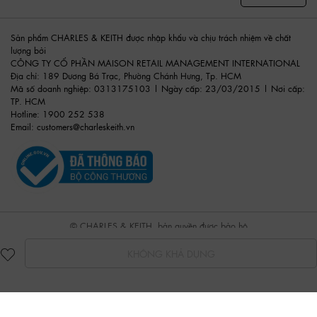
Sản phẩm CHARLES & KEITH được nhập khẩu và chịu trách nhiệm về chất
lượng bởi
CÔNG TY CỔ PHẦN MAISON RETAIL MANAGEMENT INTERNATIONAL
Địa chỉ: 189 Dương Bá Trạc, Phường Chánh Hưng, Tp. HCM
Mã số doanh nghiệp: 0313175103 | Ngày cấp: 23/03/2015 | Nơi cấp:
TP. HCM
Hotline: 1900 252 538
Email:
customers@charleskeith.vn
© CHARLES & KEITH, bản quyền được bảo hộ
KHÔNG KHẢ DỤNG