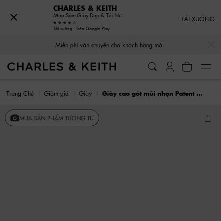
CHARLES & KEITH
Mua Sắm Giày Dép & Túi Nữ
TẢI XUỐNG
Tải xuống - Trên Google Play
…
…
Miễn phí vận chuyển cho khách hàng mới
Trang Chủ
Giảm giá
Giày
Giày cao gót mũi nhọn Patent Contrast Cap-Toe
MUA SẢN PHẨM TƯƠNG TỰ