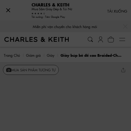
CHARLES & KEITH
Mua Sắm Giày Dép & Túi Nữ
TẢI XUỐNG
Tải xuống - Trên Google Play
…
…
Miễn phí vận chuyển cho khách hàng mới
Trang Chủ
Giảm giá
Giày
Giày búp bê đế cao Braided-Chain
MUA SẢN PHẨM TƯƠNG TỰ