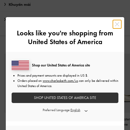
Khuyến mãi
Vận chuyển & trả hàng
Looks like you're shopping from
United States of America
CÓ THỂ BẠN SẼ THÍCH
Shop our United States of America site
Prices and payment amounts are displayed in
US $
.
Orders placed on
www.charleskeith.com/us
can only be delivered within
United States of America.
SHOP UNITED STATES OF AMERICA SITE
Preferred Language:
Giày cao gót Patent Block-
Giày cao gót bít mũi Lando
Giày cao gót Paten
Heel Mary Jane
-
Đen Bóng
-
Đen
Heel Mary Jane