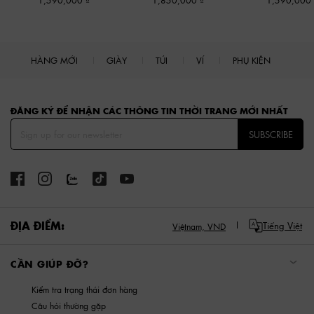
1,590,000
1,850,000
1,590,000
HÀNG MỚI
GIÀY
TÚI
VÍ
PHỤ KIỆN
Site footer
ĐĂNG KÝ ĐỂ NHẬN CÁC THÔNG TIN THỜI TRANG MỚI NHẤT
SUBSCRIBE
ĐỊA ĐIỂM:
Tiếng Việt
Việtnam,
VND
CẦN GIÚP ĐỠ?
Kiểm tra trạng thái đơn hàng
Câu hỏi thường gặp