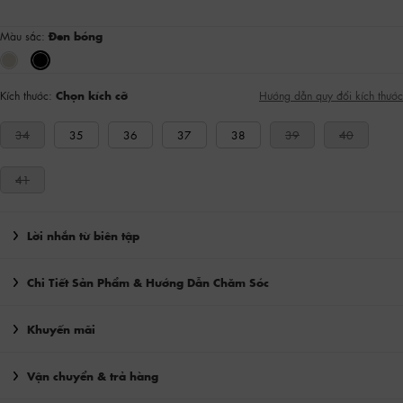
Màu sắc:
Đen bóng
Kích thước:
Chọn kích cỡ
Hướng dẫn quy đổi kích thước
34
35
36
37
38
39
40
41
Lời nhắn từ biên tập
Chi Tiết Sản Phẩm & Hướng Dẫn Chăm Sóc
Khuyến mãi
Vận chuyển & trả hàng