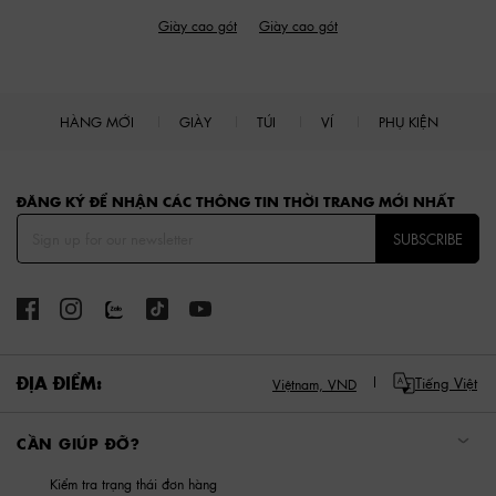
Giày cao gót
Giày cao gót
HÀNG MỚI
GIÀY
TÚI
VÍ
PHỤ KIỆN
Site footer
ĐĂNG KÝ ĐỂ NHẬN CÁC THÔNG TIN THỜI TRANG MỚI NHẤT
SUBSCRIBE
ĐỊA ĐIỂM:
Tiếng Việt
Việtnam,
VND
CẦN GIÚP ĐỠ?
Kiểm tra trạng thái đơn hàng