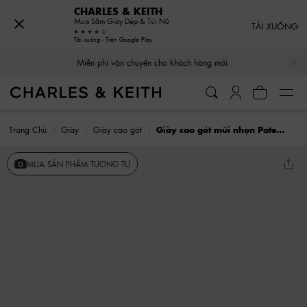
CHARLES & KEITH
Mua Sắm Giày Dép & Túi Nữ
TẢI XUỐNG
Tải xuống - Trên Google Play
…
…
Miễn phí vận chuyển cho khách hàng mới
Trang Chủ
Giày
Giày cao gót
Giày cao gót mũi nhọn Patent Metallic Accent
MUA SẢN PHẨM TƯƠNG TỰ