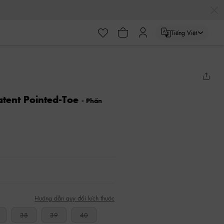
Tiếng Việt
atent Pointed-Toe
- Phấn
Hướng dẫn quy đổi kích thước
38
39
40