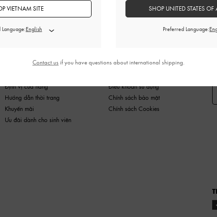
P VIETNAM SITE
SHOP UNITED STATES OF 
d Language:
Preferred Language:
HÀNG MỚI
GIÀY
TÚI
VÍ
PHỤ KIỆN
Contact us
if you have questions about international shipping.
MUA SẮM NÀO
PHÁP LÝ
Đ
Định vị cửa hàng
Điều khoản sử dụng
Hướng dẫn thời trang
Chính sách bảo mật
Khuyến mãi
Chính sách Cookies
Ưu đãi dành cho sinh viên
T