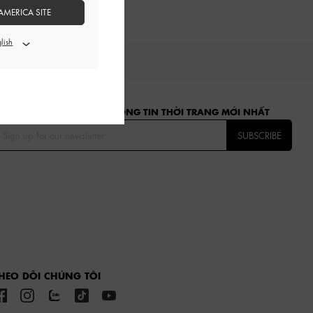
AMERICA SITE
ĂNG KÝ ĐỂ NHẬN CÁC THÔNG TIN THỜI TRANG MỚI NHẤT
SUBSCRIBE
HEO DÕI CHÚNG TÔI