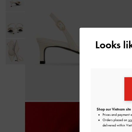
Looks l
Shop our Vietnam site
Prices and payment 
Orders placed on
ww
delivered within Vie