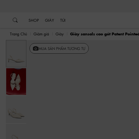
…
…
SHOP
GIÀY
TÚI
Trang Chủ
Giảm giá
Giày
Giày sansals cao gót Patent Pointe
MUA SẢN PHẨM TƯƠNG TỰ