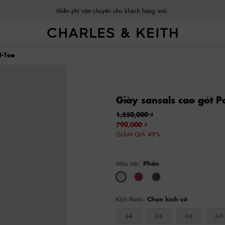
Miễn phí vận chuyển cho khách hàng mới
d-Toe
Giày sansals cao gót P
1,550,000
790,000
GIẢM GIÁ 49%
Màu sắc:
Phấn
Kích thước:
Chọn kích cỡ
34
35
36
37