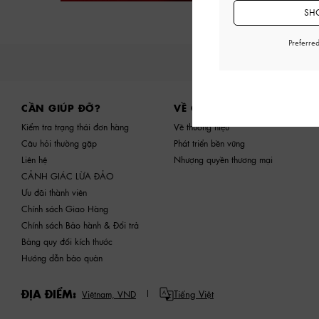
SHO
Preferre
Site footer
CẦN GIÚP ĐỠ?
VỀ CHÚNG TÔI
Kiểm tra trạng thái đơn hàng
Về thương hiệu
Câu hỏi thường gặp
Phát triển bền vững
Liên hệ
Nhượng quyền thương mại
CẢNH GIÁC LỪA ĐẢO
Ưu đãi thành viên
Chính sách Giao Hàng
Chính sách Bảo hành & Đổi trả
Bảng quy đổi kích thước
Hướng dẫn bảo quản
ĐỊA ĐIỂM:
Tiếng Việt
Việtnam,
VND