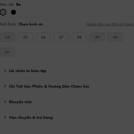
Màu sắc:
Be
Kích thước:
Chọn kích cỡ
Hướng dẫn quy đổi kích thước
34
35
36
37
38
39
40
41
Lời nhắn từ biên tập
Chi Tiết Sản Phẩm & Hướng Dẫn Chăm Sóc
Khuyến mãi
Vận chuyển & trả hàng