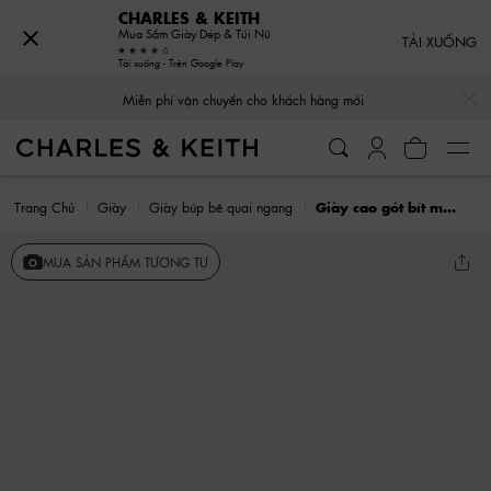
CHARLES & KEITH
Mua Sắm Giày Dép & Túi Nữ
TẢI XUỐNG
Tải xuống - Trên Google Play
…
…
Miễn phí vận chuyển cho khách hàng mới
Trang Chủ
Giày
Giày búp bê quai ngang
Giày cao gót bít mũi Pointed Mary Jane
MUA SẢN PHẨM TƯƠNG TỰ