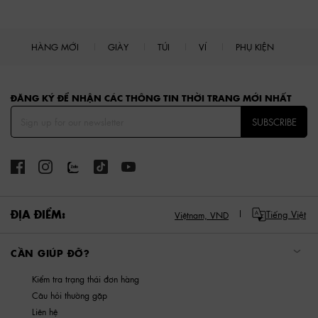
HÀNG MỚI
GIÀY
TÚI
VÍ
PHỤ KIỆN
Site footer
ĐĂNG KÝ ĐỂ NHẬN CÁC THÔNG TIN THỜI TRANG MỚI NHẤT
SUBSCRIBE
ĐỊA ĐIỂM:
Tiếng Việt
Việtnam,
VND
CẦN GIÚP ĐỠ?
Kiểm tra trạng thái đơn hàng
Câu hỏi thường gặp
Liên hệ