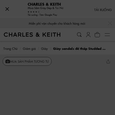
CHARLES & KEITH
Mua Sắm Giày Dép & Túi Nữ
TẢI XUỐNG
Tải xuống - Trên Google Play
…
…
Miễn phí vận chuyển cho khách hàng mới
Trang Chủ
Giảm giá
Giày
Giày sandals đế thấp Studded Ankle-Strap
MUA SẢN PHẨM TƯƠNG TỰ