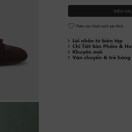
THÊM VÀ
Thêm vào Danh sách yêu thích
Lời nhắn từ biên tập
Chi Tiết Sản Phẩm & H
Khuyến mãi
Vận chuyển & trả hàng