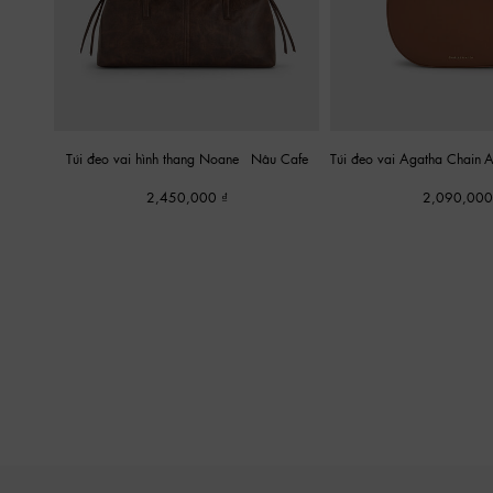
Túi đeo vai hình thang Noane
-
Nâu Cafe
Túi đeo vai Agatha Chain-
2,450,000
2,090,00