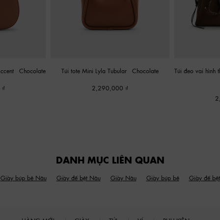
Accent
-
Chocolate
Túi tote Mini Lyla Tubular
-
Chocolate
Túi đeo vai hình
0
2,290,000
2
DANH MỤC LIÊN QUAN
Giày búp bê Nâu
Giày đế bệt Nâu
Giày Nâu
Giày búp bê
Giày đế bệt