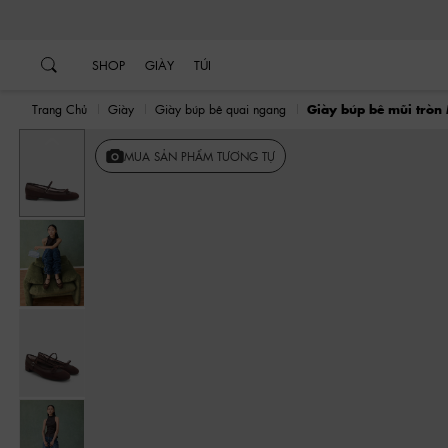
…
…
SHOP
GIÀY
TÚI
Trang Chủ
Giày
Giày búp bê quai ngang
Giày búp bê mũi tròn
Trước
MUA SẢN PHẨM TƯƠNG TỰ