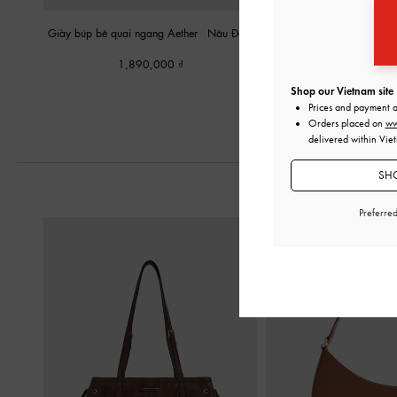
Giày búp bê quai ngang Aether
-
Nâu Đậm
Giày búp bê mũi tròn Emik
-
Dark Brown Te
1,890,000
1,490,00
Shop our Vietnam site
Prices and payment 
Orders placed on
ww
delivered within Vie
SHO
Preferre