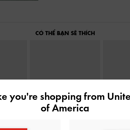
CÓ THỂ BẠN SẼ THÍCH
ike you're shopping from
Unite
of America