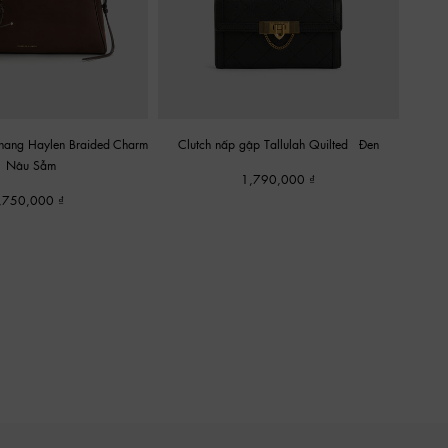
 thang Haylen Braided-Charm
Clutch nấp gập Tallulah Quilted
-
Đen
-
Nâu Sẫm
1,790,000
,750,000