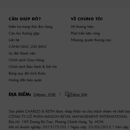
Site footer
CẦN GIÚP ĐỠ?
VỀ CHÚNG TÔI
Kiểm tra trạng thái đơn hàng
Về thương hiệu
Câu hỏi thường gặp
Phát triển bền vững
Liên hệ
Nhượng quyền thương mại
CẢNH GIÁC LỪA ĐẢO
Ưu đãi thành viên
Chính sách Giao Hàng
Chính sách Bảo hành & Đổi trả
Bảng quy đổi kích thước
Hướng dẫn bảo quản
ĐỊA ĐIỂM:
Tiếng Việt
Việtnam,
VND
Sản phẩm CHARLES & KEITH được nhập khẩu và chịu trách nhiệm về chất lượ
CÔNG TY CỔ PHẦN MAISON RETAIL MANAGEMENT INTERNATIONAL
Địa chỉ: 189 Dương Bá Trạc, Phường Chánh Hưng, Tp. HCM
Mã số doanh nghiệp: 0313175103 | Ngày cấp: 23/03/2015 | Nơi cấp: