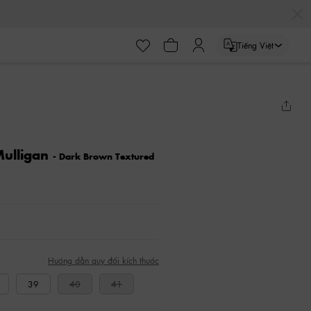
Tiếng Việt
Mulligan
- Dark Brown Textured
Hướng dẫn quy đổi kích thước
39
40
41