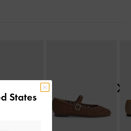
Tiếp t
d States