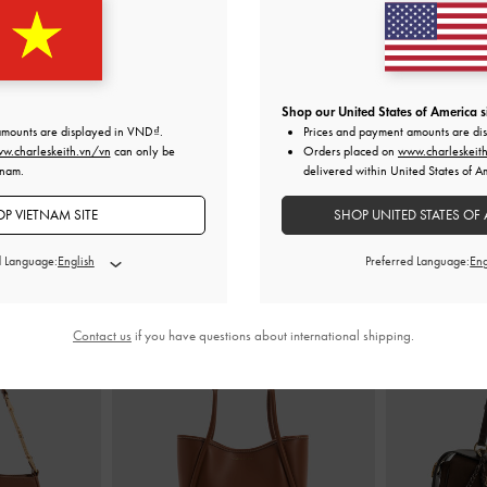
o Faux Suede Bow
Giày búp bê quai ngang Lando Faux Suede
-
Giày búp bê đế
xtured
Dark Brown Textured
Dark
0
1,690,000
1
Shop our United States of America s
amounts are displayed in
VND
.
Prices and payment amounts are di
w.charleskeith.vn/vn
can only be
Orders placed on
www.charleskeit
tnam.
delivered within United States of A
P VIETNAM SITE
SHOP UNITED STATES OF 
KẾT HỢP CÙNG
d Language:
Preferred Language:
Contact us
if you have questions about international shipping.