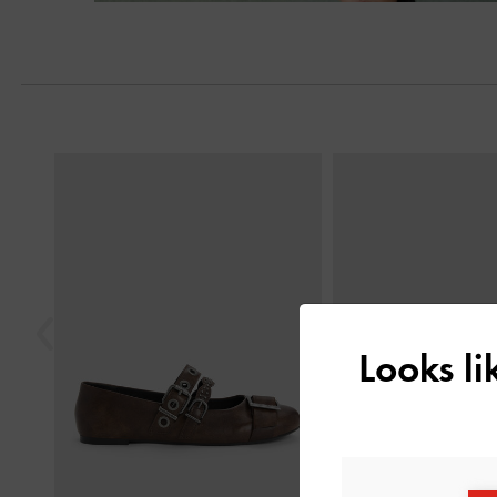
Trước
Looks l