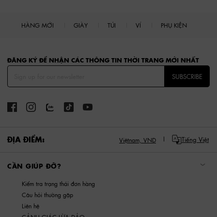
HÀNG MỚI
GIÀY
TÚI
VÍ
PHỤ KIỆN
Site footer
ĐĂNG KÝ ĐỂ NHẬN CÁC THÔNG TIN THỜI TRANG MỚI NHẤT
SUBSCRIBE
ĐỊA ĐIỂM:
Tiếng Việt
Việtnam,
VND
CẦN GIÚP ĐỠ?
Kiểm tra trạng thái đơn hàng
Câu hỏi thường gặp
Liên hệ
CẢNH GIÁC LỪA ĐẢO