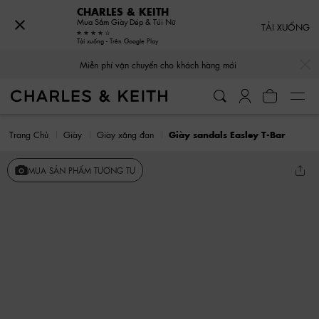
CHARLES & KEITH
Mua Sắm Giày Dép & Túi Nữ
TẢI XUỐNG
Tải xuống - Trên Google Play
…
…
Miễn phí vận chuyển cho khách hàng mới
Trang Chủ
Giày
Giày xăng đan
Giày sandals Easley T-Bar
MUA SẢN PHẨM TƯƠNG TỰ