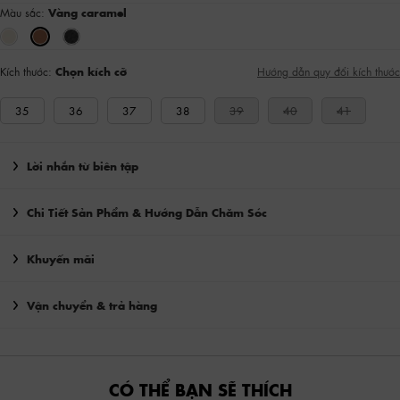
Màu sắc:
Vàng caramel
Kích thước:
Chọn kích cỡ
Hướng dẫn quy đổi kích thước
35
36
37
38
39
40
41
Lời nhắn từ biên tập
Chi Tiết Sản Phẩm & Hướng Dẫn Chăm Sóc
Khuyến mãi
Vận chuyển & trả hàng
CÓ THỂ BẠN SẼ THÍCH