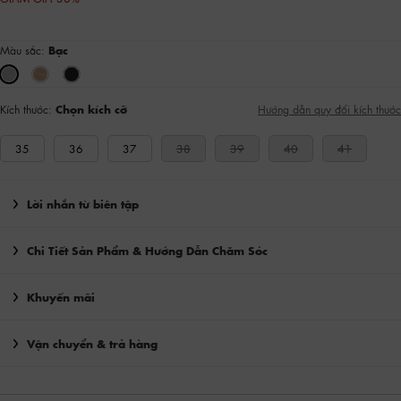
Màu sắc:
Bạc
Kích thước:
Chọn kích cỡ
Hướng dẫn quy đổi kích thước
35
36
37
38
39
40
41
Lời nhắn từ biên tập
Chi Tiết Sản Phẩm & Hướng Dẫn Chăm Sóc
Khuyến mãi
Vận chuyển & trả hàng