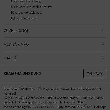
Chính sách Giao Hàng
Chính sách Bảo hành & Đổi trả
Bảng quy đổi kích thước
Hướng dẫn bảo quản
VỀ CHÚNG TÔI
MUA SẮM NÀO
PHÁP LÝ
TẢI NGAY
KHÁM PHÁ ỨNG DỤNG
Sản phẩm CHARLES & KEITH được nhập khẩu và chịu trách nhiệm về chất
lượng bởi
CÔNG TY CỔ PHẦN MAISON RETAIL MANAGEMENT INTERNATIONAL
Địa chỉ: 189 Dương Bá Trạc, Phường Chánh Hưng, Tp. HCM
Mã số doanh nghiệp: 0313175103 | Ngày cấp: 23/03/2015 | Nơi cấp: