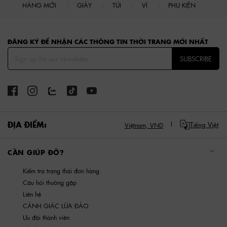
HÀNG MỚI
GIÀY
TÚI
VÍ
PHỤ KIỆN
Site footer
ĐĂNG KÝ ĐỂ NHẬN CÁC THÔNG TIN THỜI TRANG MỚI NHẤT
SUBSCRIBE
ĐỊA ĐIỂM:
Tiếng Việt
Việtnam,
VND
CẦN GIÚP ĐỠ?
Kiểm tra trạng thái đơn hàng
Câu hỏi thường gặp
Liên hệ
CẢNH GIÁC LỪA ĐẢO
Ưu đãi thành viên