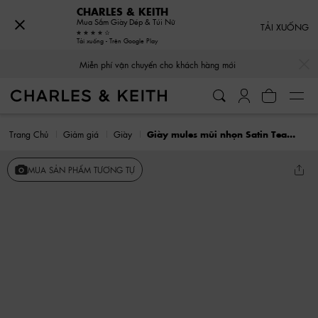
CHARLES & KEITH
Mua Sắm Giày Dép & Túi Nữ
TẢI XUỐNG
Tải xuống - Trên Google Play
…
…
Miễn phí vận chuyển cho khách hàng mới
Trang Chủ
Giảm giá
Giày
Giày mules mũi nhọn Satin Teardrop-Crystal
MUA SẢN PHẨM TƯƠNG TỰ