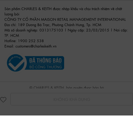
Sản phẩm CHARLES & KEITH được nhập khẩu và chịu trách nhiệm về chất
lượng bởi
CÔNG TY CỔ PHẦN MAISON RETAIL MANAGEMENT INTERNATIONAL
Địa chỉ: 189 Dương Bá Trạc, Phường Chánh Hưng, Tp. HCM
Mã số doanh nghiệp: 0313175103 | Ngày cấp: 23/03/2015 | Nơi cấp:
TP. HCM
Hotline: 1900 252 538
Email:
customers@charleskeith.vn
© CHARLES & KEITH, bản quyền được bảo hộ
KHÔNG KHẢ DỤNG