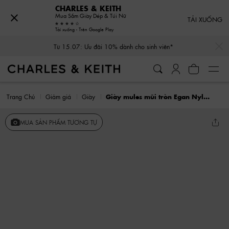
CHARLES & KEITH
Mua Sắm Giày Dép & Túi Nữ
TẢI XUỐNG
Tải xuống - Trên Google Play
…
…
Từ 15.07: Ưu đãi 10% dành cho sinh viên*
Trang Chủ
Giảm giá
Giày
Giày mules mũi tròn Egan Nylon Puffy
MUA SẢN PHẨM TƯƠNG TỰ