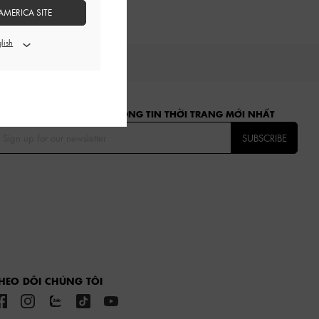
AMERICA SITE
ĂNG KÝ ĐỂ NHẬN CÁC THÔNG TIN THỜI TRANG MỚI NHẤT
SUBSCRIBE
HEO DÕI CHÚNG TÔI