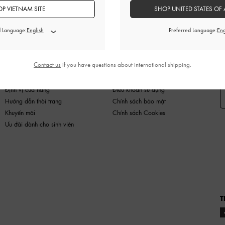
P VIETNAM SITE
SHOP UNITED STATES OF 
d Language:
Preferred Language:
HÀNG MỚI
GIÀY
TÚI
VÍ
PHỤ KIỆN
Contact us
if you have questions about international shipping.
MUA SẮM NÀO
PHÁP LÝ
Đ
Định vị cửa hàng
Điều khoản sử dụng
Hướng dẫn thời trang
Chính sách bảo mật
Khuyến mãi
Chính sách Cookies
Ưu đãi dành cho sinh viên
T