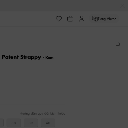
Tiếng Việt
 Patent Strappy
- Kem
Hướng dẫn quy đổi kích thước
38
39
40