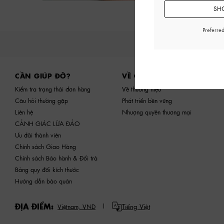
SHO
Preferre
Site footer
CẦN GIÚP ĐỠ?
VỀ CHÚNG TÔI
Kiểm tra trạng thái đơn hàng
Về thương hiệu
Câu hỏi thường gặp
Phát triển bền vững
Liên hệ
Nhượng quyền thương mại
CẢNH GIÁC LỪA ĐẢO
Ưu đãi thành viên
Chính sách Giao Hàng
Chính sách Bảo hành & Đổi trả
Bảng quy đổi kích thước
Hướng dẫn bảo quản
ĐỊA ĐIỂM:
Tiếng Việt
Việtnam,
VND