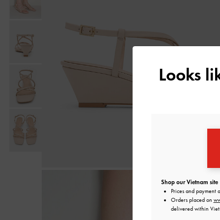
Looks l
Shop our Vietnam site
Prices and payment 
Orders placed on
ww
delivered within Vie