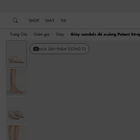
…
…
SHOP
GIÀY
TÚI
Trang Chủ
Giảm giá
Giày
Giày sandals đế xuồng Patent Str
MUA SẢN PHẨM TƯƠNG TỰ