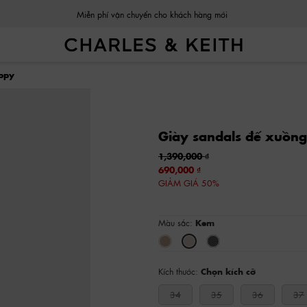
Miễn phí vận chuyển cho khách hàng mới
appy
Giày sandals đế xuồng
1,390,000
690,000
GIẢM GIÁ 50%
Màu sắc:
Kem
Kích thước:
Chọn kích cỡ
34
35
36
37