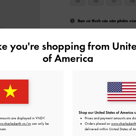
35
36
37
38
Bạn có thích các sản phẩm vừ
KHÔNG 
ike you're shopping from
Unite
Thêm vào Danh sách yêu thích
of America
Lời nhắn từ biên tập
Chi Tiết Sản Phẩm & H
Khuyến mãi
Vận chuyển & trả hàng
Shop our United States of America s
amounts are displayed in
VND
.
Prices and payment amounts are di
w.charleskeith.vn/vn
can only be
Orders placed on
www.charleskeit
tnam.
delivered within United States of A