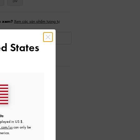
39
a xem?
Xem các sản phẩm tương tự
KHẢ DỤNG
d States
ướng Dẫn Chăm Sóc
ite
splayed in
US $
.
h.com/us
can only be
merica.