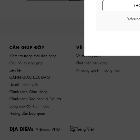
SHO
Preferre
Site footer
CẦN GIÚP ĐỠ?
VỀ CHÚNG TÔI
Kiểm tra trạng thái đơn hàng
Về thương hiệu
Câu hỏi thường gặp
Phát triển bền vững
Liên hệ
Nhượng quyền thương mại
CẢNH GIÁC LỪA ĐẢO
Ưu đãi thành viên
Chính sách Giao Hàng
Chính sách Bảo hành & Đổi trả
Bảng quy đổi kích thước
Hướng dẫn bảo quản
ĐỊA ĐIỂM:
Tiếng Việt
Việtnam,
VND