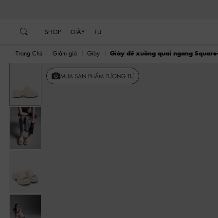
…
…
SHOP
GIÀY
TÚI
Trang Chủ
Giảm giá
Giày
Giày đế xuồng quai ngang Square-
Trước
MUA SẢN PHẨM TƯƠNG TỰ