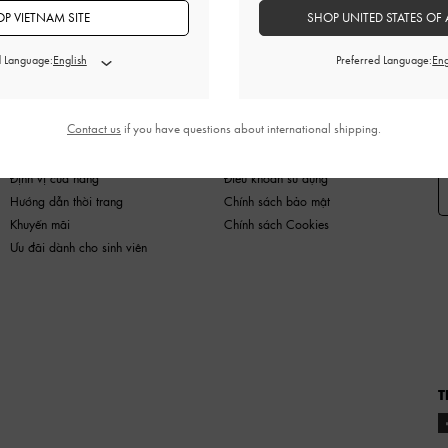
P VIETNAM SITE
SHOP UNITED STATES OF 
d Language:
Preferred Language:
HÀNG MỚI
GIÀY
TÚI
VÍ
PHỤ KIỆN
Contact us
if you have questions about international shipping.
MUA SẮM NÀO
PHÁP LÝ
Đ
Định vị cửa hàng
Điều khoản sử dụng
Hướng dẫn thời trang
Chính sách bảo mật
Khuyến mãi
Chính sách Cookies
Ưu đãi dành cho sinh viên
T