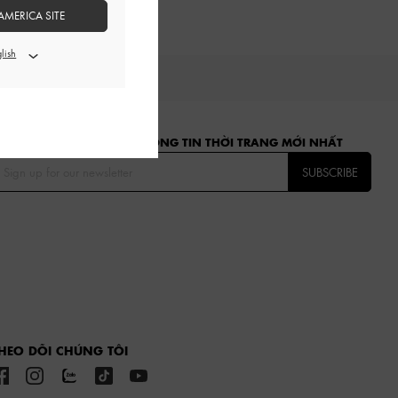
AMERICA SITE
ĂNG KÝ ĐỂ NHẬN CÁC THÔNG TIN THỜI TRANG MỚI NHẤT
SUBSCRIBE
HEO DÕI CHÚNG TÔI