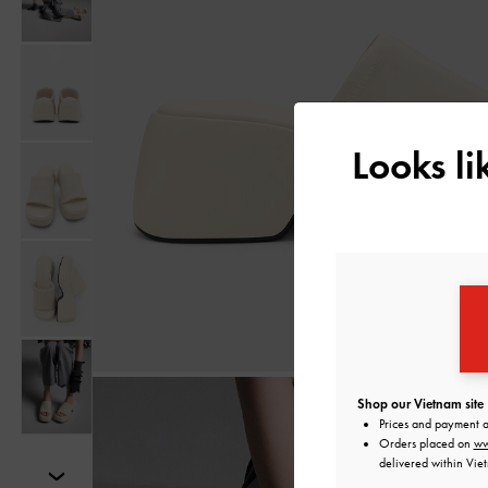
Looks l
Shop our Vietnam site
Prices and payment 
Orders placed on
ww
delivered within Vie
Tiếp theo