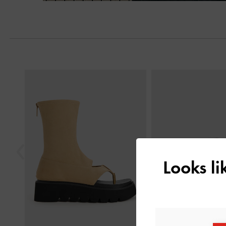
Trước
Looks l