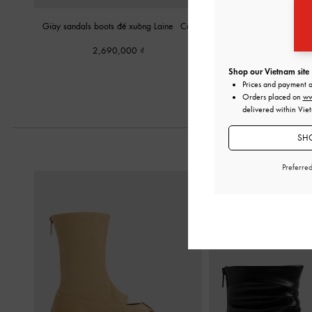
Giày sandals boots đế xuồng Laine
-
Cát
Giày sandals dạng boot
2,690,000
2,150,00
Shop our Vietnam site
Prices and payment 
Orders placed on
ww
delivered within Vie
SHO
Preferre