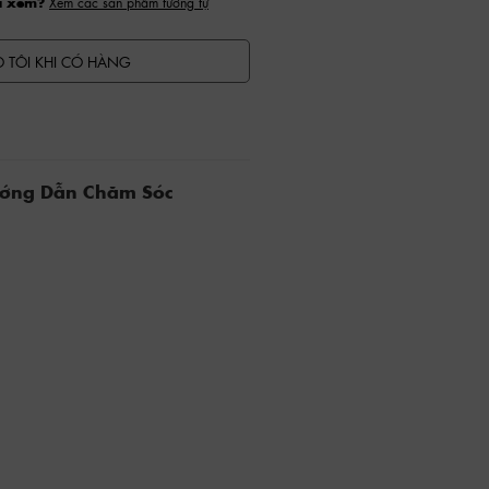
a xem?
Xem các sản phẩm tương tự
 TÔI KHI CÓ HÀNG
ướng Dẫn Chăm Sóc