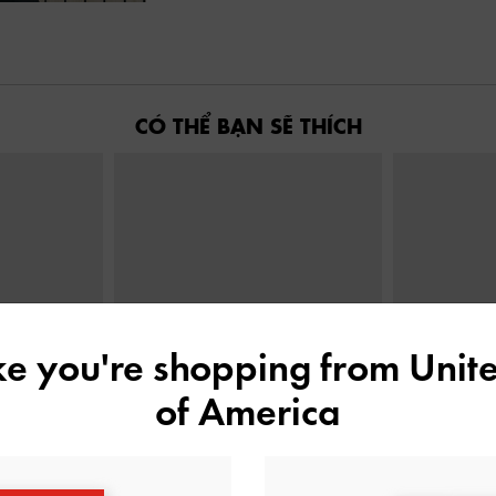
CÓ THỂ BẠN SẼ THÍCH
ike you're shopping from
Unite
of America