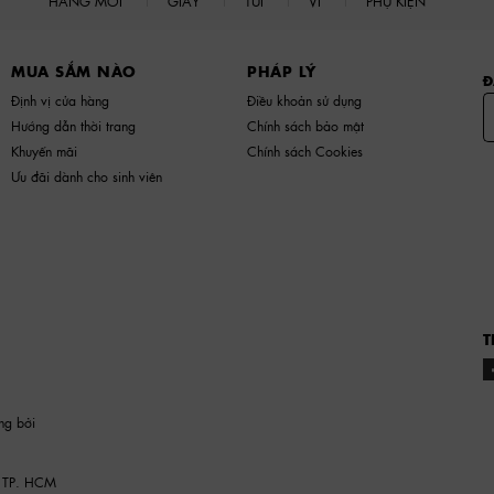
HÀNG MỚI
GIÀY
TÚI
VÍ
PHỤ KIỆN
MUA SẮM NÀO
PHÁP LÝ
Đ
Định vị cửa hàng
Điều khoản sử dụng
Hướng dẫn thời trang
Chính sách bảo mật
Khuyến mãi
Chính sách Cookies
Ưu đãi dành cho sinh viên
T
ng bởi
 TP. HCM