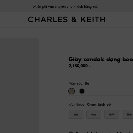
Miễn phí vận chuyển cho khách hàng mới
Giày sandals dạng boo
2,150,000
Màu sắc:
Be
Kích thước:
Chọn kích cỡ
35
36
37
38