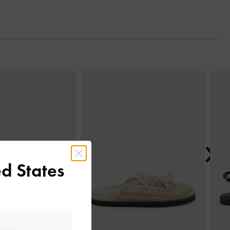
Tiếp t
d States