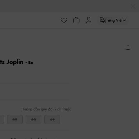
Tiếng Việt
ts Joplin
- Be
Hướng dẫn quy đổi kích thước
39
40
41