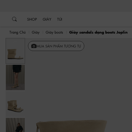
…
…
SHOP
GIÀY
TÚI
Trang Chủ
Giày
Giày boots
Giày sandals dạng boots Joplin
Trước
MUA SẢN PHẨM TƯƠNG TỰ