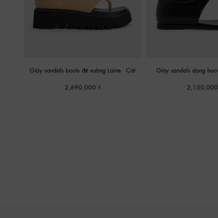
Giày sandals boots đế xuồng Laine
-
Cát
Giày sandals dạng boot
2,690,000
2,150,00