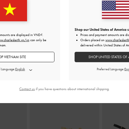
s Joplin
-
Đen
Giày mules đế bệt Crochet & Suede
-
Vàng
Giày sanda
0
2,850,000
1
Shop our United States of America s
amounts are displayed in
VND
.
Prices and payment amounts are di
w.charleskeith.vn/vn
can only be
Orders placed on
www.charleskeit
tnam.
delivered within United States of A
P VIETNAM SITE
SHOP UNITED STATES OF 
KẾT HỢP CÙNG
d Language:
Preferred Language:
Contact us
if you have questions about international shipping.