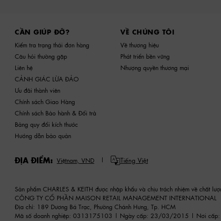
Site footer
CẦN GIÚP ĐỠ?
VỀ CHÚNG TÔI
Kiểm tra trạng thái đơn hàng
Về thương hiệu
Câu hỏi thường gặp
Phát triển bền vững
Liên hệ
Nhượng quyền thương mại
CẢNH GIÁC LỪA ĐẢO
Ưu đãi thành viên
Chính sách Giao Hàng
Chính sách Bảo hành & Đổi trả
Bảng quy đổi kích thước
Hướng dẫn bảo quản
ĐỊA ĐIỂM:
Tiếng Việt
Việtnam,
VND
Sản phẩm CHARLES & KEITH được nhập khẩu và chịu trách nhiệm về chất lượ
CÔNG TY CỔ PHẦN MAISON RETAIL MANAGEMENT INTERNATIONAL
Địa chỉ: 189 Dương Bá Trạc, Phường Chánh Hưng, Tp. HCM
Mã số doanh nghiệp: 0313175103 | Ngày cấp: 23/03/2015 | Nơi cấp: