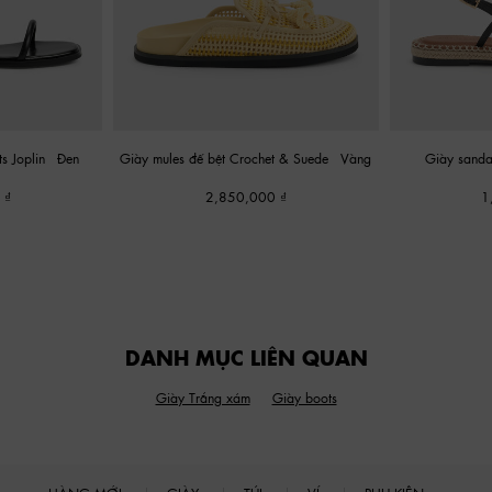
s Joplin
-
Đen
Giày mules đế bệt Crochet & Suede
-
Vàng
Giày sanda
0
2,850,000
1
DANH MỤC LIÊN QUAN
Giày Trắng xám
Giày boots