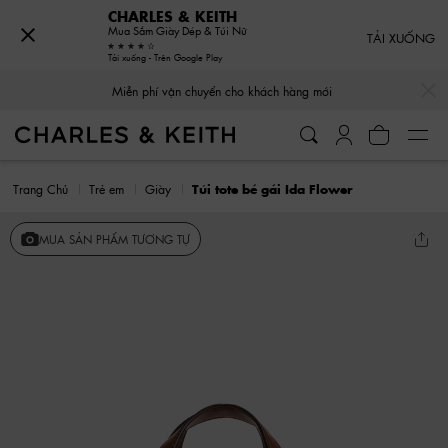
CHARLES & KEITH
Mua Sắm Giày Dép & Túi Nữ
TẢI XUỐNG
Tải xuống - Trên Google Play
…
…
Miễn phí vận chuyển cho khách hàng mới
Trang Chủ
Trẻ em
Giày
Túi tote bé gái Ida Flower
MUA SẢN PHẨM TƯƠNG TỰ