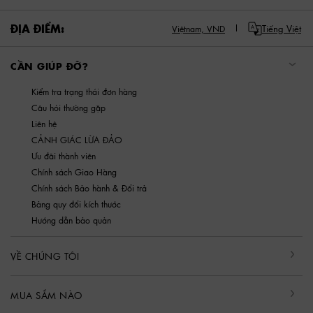
ĐỊA ĐIỂM:
Tiếng Việt
Việtnam,
VND
CẦN GIÚP ĐỠ?
Kiểm tra trạng thái đơn hàng
Câu hỏi thường gặp
Liên hệ
CẢNH GIÁC LỪA ĐẢO
Ưu đãi thành viên
Chính sách Giao Hàng
Chính sách Bảo hành & Đổi trả
Bảng quy đổi kích thước
Hướng dẫn bảo quản
VỀ CHÚNG TÔI
MUA SẮM NÀO