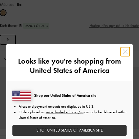
Màu sắc:
Be
Kích thước:
R
Hướng dẫn quy đổi kích thước
ĐANG CÓ HÀNG
R
Kết hợp với
Looks like you're shopping from
United States of America
Shop our United States of America site
Prices and payment amounts are displayed in
US $
.
Orders placed on
www.charleskeith.com/us
can only be delivered within
United States of America.
SHOP UNITED STATES OF AMERICA SITE