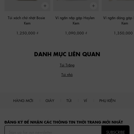
Túi xách chữ nhật Bosie
-
Ví ngắn nắp gập Haylen
-
Ví ngắn dáng gập 
Kem
Kem
Kem
1,250,000
1,090,000
1,350,000
DANH MỤC LIÊN QUAN
Túi Trắng
Túi nhỏ
HÀNG MỚI
GIÀY
TÚI
VÍ
PHỤ KIỆN
Site footer
ĐĂNG KÝ ĐỂ NHẬN CÁC THÔNG TIN THỜI TRANG MỚI NHẤT
SUBSCRIBE