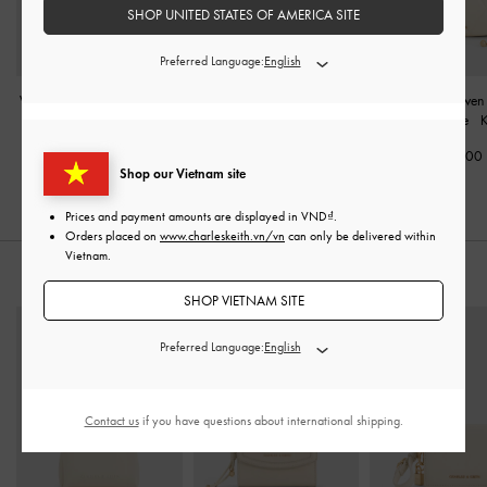
SHOP UNITED STATES OF AMERICA SITE
Preferred Language:
Ví cầm tay Zephyr Metallic-
Ví chữ nhật dáng dài Paffuto
Túi cầm tay Arwen 
Accent
-
Kem
Chain Handle Quilted
-
Kem
Top Handle
-
950,000
1,690,000
1,990,000
Shop our Vietnam site
Prices and payment amounts are displayed in
VND
.
Orders placed on
www.charleskeith.vn/vn
can only be delivered within
Vietnam.
KẾT HỢP CÙNG
SHOP VIETNAM SITE
Preferred Language:
Contact us
if you have questions about international shipping.