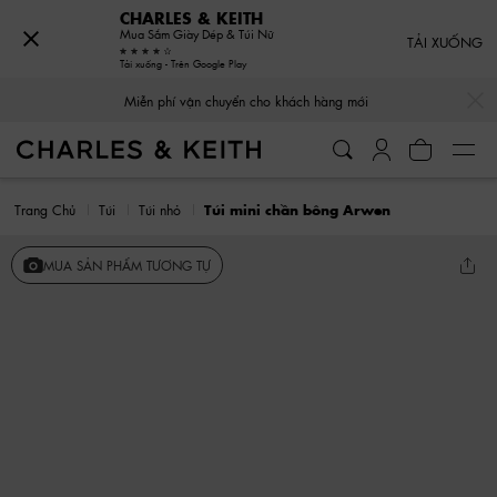
CHARLES & KEITH
Mua Sắm Giày Dép & Túi Nữ
TẢI XUỐNG
Tải xuống - Trên Google Play
…
…
Miễn phí vận chuyển cho khách hàng mới
Trang Chủ
Túi
Túi nhỏ
Túi mini chần bông Arwen
MUA SẢN PHẨM TƯƠNG TỰ