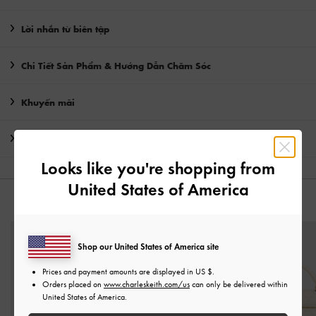
Lời nhắn từ biên tập
Chi Tiết Sản Phẩm & Hướng Dẫn Chăm Sóc
Khuyến mãi
Vận chuyển & trả hàng
Looks like you're shopping from
United States of America
CÓ THỂ BẠN SẼ THÍCH
Shop our United States of America site
Prices and payment amounts are displayed in
US $
.
Orders placed on
www.charleskeith.com/us
can only be delivered within
United States of America.