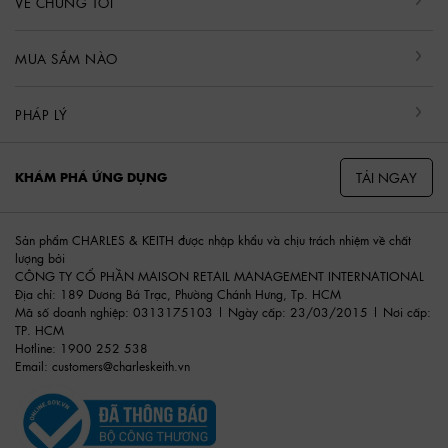
VỀ CHÚNG TÔI
MUA SẮM NÀO
PHÁP LÝ
TẢI NGAY
KHÁM PHÁ ỨNG DỤNG
Sản phẩm CHARLES & KEITH được nhập khẩu và chịu trách nhiệm về chất
lượng bởi
CÔNG TY CỔ PHẦN MAISON RETAIL MANAGEMENT INTERNATIONAL
Địa chỉ: 189 Dương Bá Trạc, Phường Chánh Hưng, Tp. HCM
Mã số doanh nghiệp: 0313175103 | Ngày cấp: 23/03/2015 | Nơi cấp:
TP. HCM
Hotline: 1900 252 538
Email:
customers@charleskeith.vn