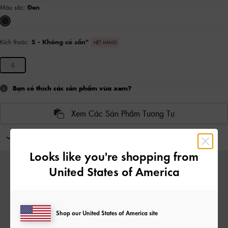
Màu sắc:
Đen
Kích thước:
S
- Không có sẵn
"
HẾT HÀNG
S
Bạn có thích các sản phẩm vừa xem?
Xem Các Sản Phẩm Tương Tự
Kết hợp với
Looks like you're shopping from
United States of America
Shop our United States of America site