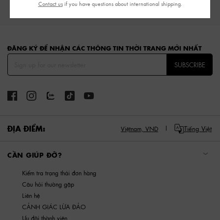
Contact us
if you have questions about international shipping.
HÀNG MỚI
GIÀY
TÚI
VÍ
PHỤ KIỆN
Site footer
ĐĂNG KÝ ĐỂ NHẬN CÁC THÔNG TIN THỜI TRANG MỚI NHẤT
SUBSCRIBE
ĐỊA ĐIỂM:
Tiếng Việt
Việtnam,
VND
CẦN GIÚP ĐỠ?
Kiểm tra trạng thái đơn hàng
Câu hỏi thường gặp
Liên hệ
CẢNH GIÁC LỪA ĐẢO
Ưu đãi thành viên