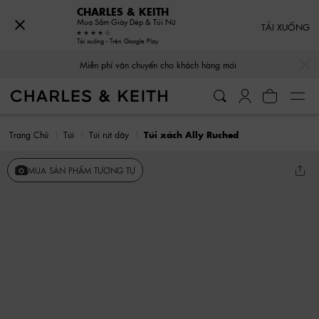
CHARLES & KEITH
Mua Sắm Giày Dép & Túi Nữ
TẢI XUỐNG
Tải xuống - Trên Google Play
…
…
Miễn phí vận chuyển cho khách hàng mới
Trang Chủ
Túi
Túi rút dây
Túi xách Ally Ruched
MUA SẢN PHẨM TƯƠNG TỰ