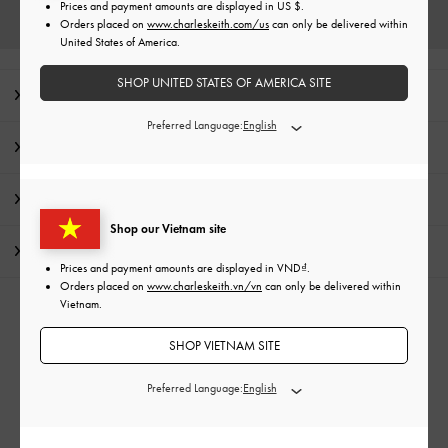
Prices and payment amounts are displayed in
US $
.
Orders placed on
www.charleskeith.com/us
can only be delivered within
United States of America.
SHOP UNITED STATES OF AMERICA SITE
Lời nhắn từ biên tập
Preferred Language:
Chi Tiết Sản Phẩm & Hướng Dẫn Chăm Sóc
Khuyến mãi
Shop our Vietnam site
Vận chuyển & trả hàng
Prices and payment amounts are displayed in
VND
.
Orders placed on
www.charleskeith.vn/vn
can only be delivered within
Vietnam.
DANH MỤC LIÊN QUAN
SHOP VIETNAM SITE
Túi rút dây Đen
Túi Đen
Túi rút dây
Preferred Language: