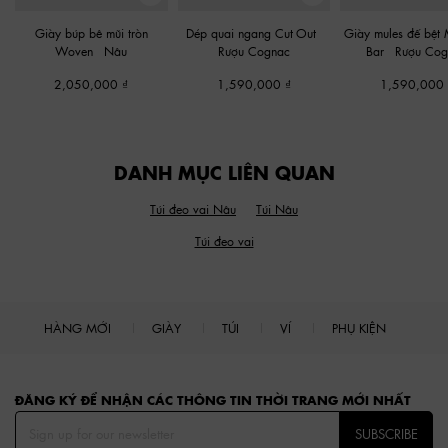
Giày búp bê mũi tròn
Dép quai ngang Cut-Out
-
Giày mules đế bệt M
Woven
-
Nâu
Rượu Cognac
Bar
-
Rượu Cog
2,050,000
1,590,000
1,590,000
DANH MỤC LIÊN QUAN
Túi đeo vai Nâu
Túi Nâu
Túi đeo vai
HÀNG MỚI
GIÀY
TÚI
VÍ
PHỤ KIỆN
Site footer
ĐĂNG KÝ ĐỂ NHẬN CÁC THÔNG TIN THỜI TRANG MỚI NHẤT
SUBSCRIBE