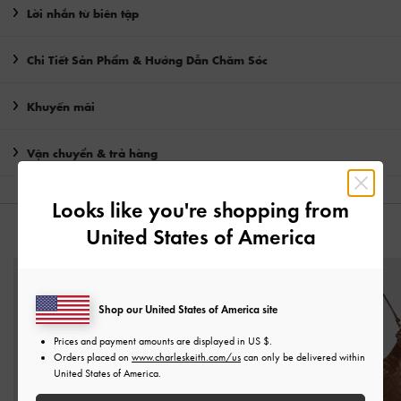
Lời nhắn từ biên tập
Chi Tiết Sản Phẩm & Hướng Dẫn Chăm Sóc
Khuyến mãi
Vận chuyển & trả hàng
Looks like you're shopping from
United States of America
CÓ THỂ BẠN SẼ THÍCH
Shop our United States of America site
Prices and payment amounts are displayed in
US $
.
Orders placed on
www.charleskeith.com/us
can only be delivered within
United States of America.