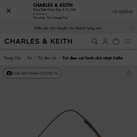
CHARLES & KEITH
Mua Sắm Giày Dép & Túi Nữ
TẢI XUỐNG
Tải xuống - Trên Google Play
…
…
Miễn phí vận chuyển cho khách hàng mới
Trang Chủ
Túi
Túi đeo vai
Túi đeo vai hình chữ nhật Calla
MUA SẢN PHẨM TƯƠNG TỰ