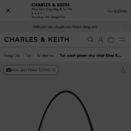
CHARLES & KEITH
Mua Sắm Giày Dép & Túi Nữ
TẢI XUỐNG
Tải xuống - Trên Google Play
…
…
Miễn phí vận chuyển cho khách hàng mới
Trang Chủ
Túi
Túi đeo vai
Túi xách phom chữ nhật Khai Ruched-Flap
MUA SẢN PHẨM TƯƠNG TỰ