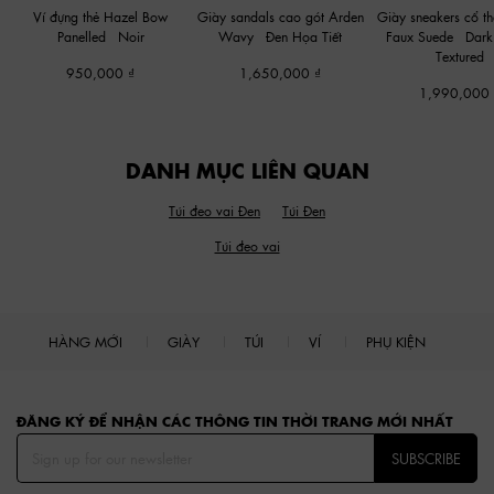
Ví đựng thẻ Hazel Bow
Giày sandals cao gót Arden
Giày sneakers cổ th
Panelled
-
Noir
Wavy
-
Đen Họa Tiết
Faux Suede
-
Dark
Textured
950,000
1,650,000
1,990,000
DANH MỤC LIÊN QUAN
Túi đeo vai Đen
Túi Đen
Túi đeo vai
HÀNG MỚI
GIÀY
TÚI
VÍ
PHỤ KIỆN
Site footer
ĐĂNG KÝ ĐỂ NHẬN CÁC THÔNG TIN THỜI TRANG MỚI NHẤT
SUBSCRIBE