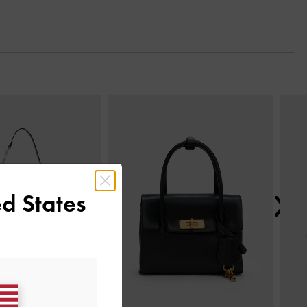
Tiếp t
d States