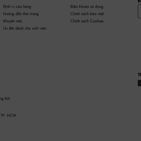
Đ
Định vị cửa hàng
Điều khoản sử dụng
Hướng dẫn thời trang
Chính sách bảo mật
Khuyến mãi
Chính sách Cookies
Ưu đãi dành cho sinh viên
T
ng bởi
 TP. HCM