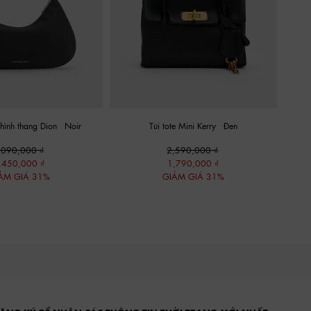
 hình thang Dion
-
Noir
Túi tote Mini Kerry
-
Đen
,090,000
2,590,000
,450,000
1,790,000
ẢM GIÁ 31%
GIẢM GIÁ 31%