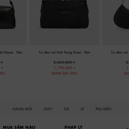
hật Deyna
-
Đen
Túi đeo vai hình thang Roan
-
Đen
Túi đeo vai
0
2,550,000
2
0
1,790,000
1
30%
GIẢM GIÁ 30%
GI
HÀNG MỚI
GIÀY
TÚI
VÍ
PHỤ KIỆN
MUA SẮM NÀO
PHÁP LÝ