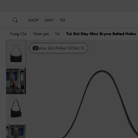
…
…
SHOP
GIÀY
TÚI
Trang Chủ
Giảm giá
Túi
Túi Rút Dây Mini Bryna Belted Hobo
Trước
MUA SẢN PHẨM TƯƠNG TỰ