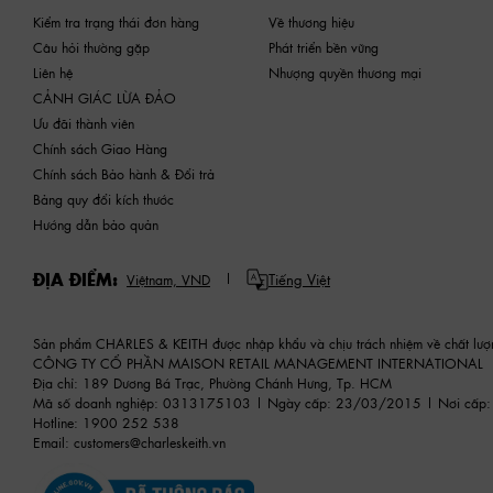
Kiểm tra trạng thái đơn hàng
Về thương hiệu
Câu hỏi thường gặp
Phát triển bền vững
Liên hệ
Nhượng quyền thương mại
CẢNH GIÁC LỪA ĐẢO
Ưu đãi thành viên
Chính sách Giao Hàng
Chính sách Bảo hành & Đổi trả
Bảng quy đổi kích thước
Hướng dẫn bảo quản
ĐỊA ĐIỂM:
Tiếng Việt
Việtnam,
VND
Sản phẩm CHARLES & KEITH được nhập khẩu và chịu trách nhiệm về chất lượ
CÔNG TY CỔ PHẦN MAISON RETAIL MANAGEMENT INTERNATIONAL
Địa chỉ: 189 Dương Bá Trạc, Phường Chánh Hưng, Tp. HCM
Mã số doanh nghiệp: 0313175103 | Ngày cấp: 23/03/2015 | Nơi cấp:
Hotline: 1900 252 538
Email:
customers@charleskeith.vn