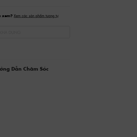
a xem?
Xem các sản phẩm tương tự
KHẢ DỤNG
ướng Dẫn Chăm Sóc