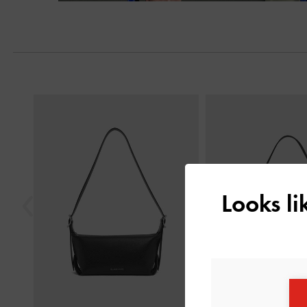
Trước
Looks l