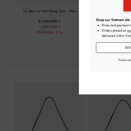
Túi đeo vai hình thang Zora
-
Noir
Túi đeo vai phom chữ n
Shop our Vietnam site
2,150,000
2,350,00
Prices and payment 
1,490,000
1,650,00
Orders placed on
ww
GIẢM GIÁ 31%
GIẢM GIÁ 
delivered within Vie
SHO
Preferre