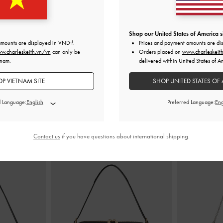
hật Deyna
-
Đen
Túi đeo vai hình thang Roan
-
Đen
Túi đeo vai
Shop our United States of America s
0
2,550,000
2
amounts are displayed in
VND
.
Prices and payment amounts are di
0
1,790,000
1
w.charleskeith.vn/vn
can only be
Orders placed on
www.charleskeit
30%
GIẢM GIÁ 30%
GI
tnam.
delivered within United States of A
P VIETNAM SITE
SHOP UNITED STATES OF 
d Language:
Preferred Language:
KẾT HỢP CÙNG
Contact us
if you have questions about international shipping.