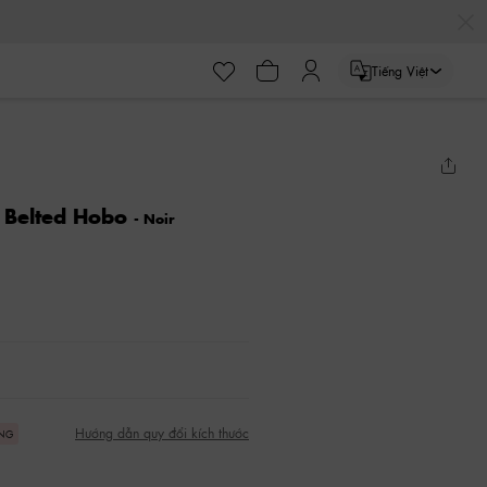
Tiếng Việt
a Belted Hobo
- Noir
Hướng dẫn quy đổi kích thước
ÀNG