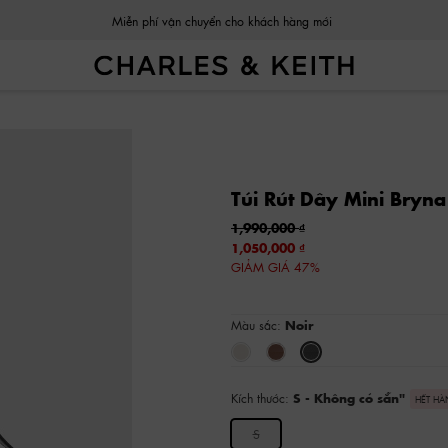
Miễn phí vận chuyển cho khách hàng mới
Túi Rút Dây Mini Bryn
1,990,000
1,050,000
GIẢM GIÁ 47%
Màu sắc:
Noir
Kích thước:
S
- Không có sẵn
"
HẾT H
S