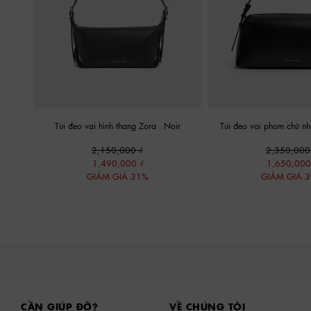
Túi đeo vai hình thang Zora
-
Noir
Túi đeo vai phom chữ n
2,150,000
2,350,00
1,490,000
1,650,00
GIẢM GIÁ 31%
GIẢM GIÁ 
Site footer
CẦN GIÚP ĐỠ?
VỀ CHÚNG TÔI