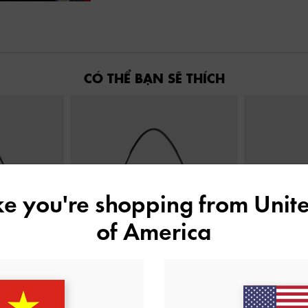
CÓ THỂ BẠN SẼ THÍCH
ike you're shopping from
Unite
of America