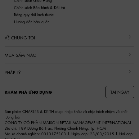
Chính sách Giao Hàng
Chính sách Bảo hành & Đổi trả
Bảng quy đổi kích thước
Hướng dẫn bảo quản
VỀ CHÚNG TÔI
MUA SẮM NÀO
PHÁP LÝ
TẢI NGAY
KHÁM PHÁ ỨNG DỤNG
Sản phẩm CHARLES & KEITH được nhập khẩu và chịu trách nhiệm về chất
lượng bởi
CÔNG TY CỔ PHẦN MAISON RETAIL MANAGEMENT INTERNATIONAL
Địa chỉ: 189 Dương Bá Trạc, Phường Chánh Hưng, Tp. HCM
Mã số doanh nghiệp: 0313175103 | Ngày cấp: 23/03/2015 | Nơi cấp: