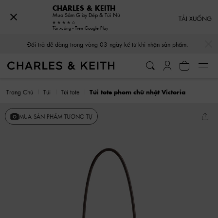
CHARLES & KEITH
Mua Sắm Giày Dép & Túi Nữ
TẢI XUỐNG
Tải xuống - Trên Google Play
…
…
Đổi trả dễ dàng trong vòng 03 ngày kể từ khi nhận sản phẩm.
Trang Chủ
Túi
Túi tote
Túi tote phom chữ nhật Victoria
MUA SẢN PHẨM TƯƠNG TỰ