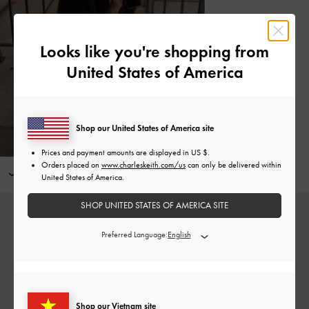
Looks like you're shopping from
United States of America
Shop our United States of America site
Prices and payment amounts are displayed in
US $
.
Orders placed on
www.charleskeith.com/us
can only be delivered within
Kết hợp với
United States of America.
SHOP UNITED STATES OF AMERICA SITE
Preferred Language:
Shop our Vietnam site