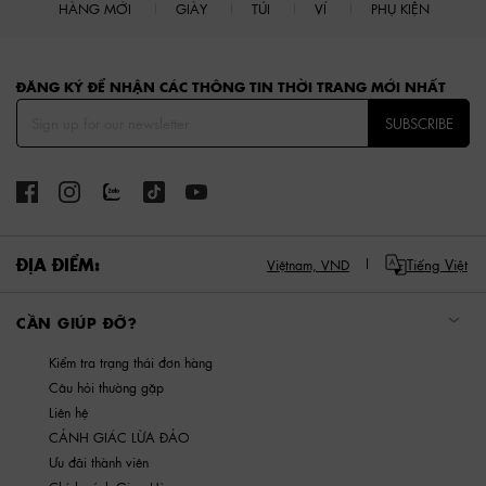
HÀNG MỚI
GIÀY
TÚI
VÍ
PHỤ KIỆN
Site footer
ĐĂNG KÝ ĐỂ NHẬN CÁC THÔNG TIN THỜI TRANG MỚI NHẤT
SUBSCRIBE
ĐỊA ĐIỂM:
Tiếng Việt
Việtnam,
VND
CẦN GIÚP ĐỠ?
Kiểm tra trạng thái đơn hàng
Câu hỏi thường gặp
Liên hệ
CẢNH GIÁC LỪA ĐẢO
Ưu đãi thành viên