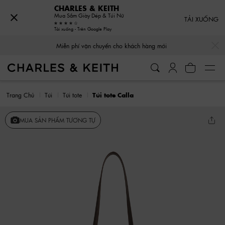
CHARLES & KEITH
Mua Sắm Giày Dép & Túi Nữ
TẢI XUỐNG
Tải xuống - Trên Google Play
…
…
Miễn phí vận chuyển cho khách hàng mới
Trang Chủ
Túi
Túi tote
Túi tote Calla
MUA SẢN PHẨM TƯƠNG TỰ