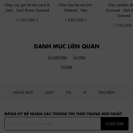
Giày cao gót bít mũi Lace &
Giày búp bê mũi tròn
Giày sandals đế
Satin
-
Dark Brown Textured
Glittered
-
Nâu
Grommet
-
Dark 
Textured
1,750,000
1,550,000
1,750,000
DANH MỤC LIÊN QUAN
Túi tote Nâu
Túi Nâu
Túi tote
HÀNG MỚI
GIÀY
TÚI
VÍ
PHỤ KIỆN
Site footer
ĐĂNG KÝ ĐỂ NHẬN CÁC THÔNG TIN THỜI TRANG MỚI NHẤT
SUBSCRIBE