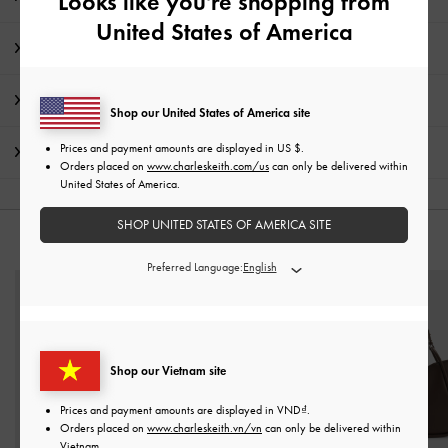
Looks like you're shopping from
United States of America
Chi Tiết Sản Phẩm & Hướng Dẫn Chăm Sóc
Khuyến mãi
Shop our United States of America site
Prices and payment amounts are displayed in
US $
.
Vận chuyển & trả hàng
Orders placed on
www.charleskeith.com/us
can only be delivered within
United States of America.
SHOP UNITED STATES OF AMERICA SITE
CÓ THỂ BẠN SẼ THÍCH
Preferred Language:
Shop our Vietnam site
Prices and payment amounts are displayed in
VND
.
Orders placed on
www.charleskeith.vn/vn
can only be delivered within
Vietnam.