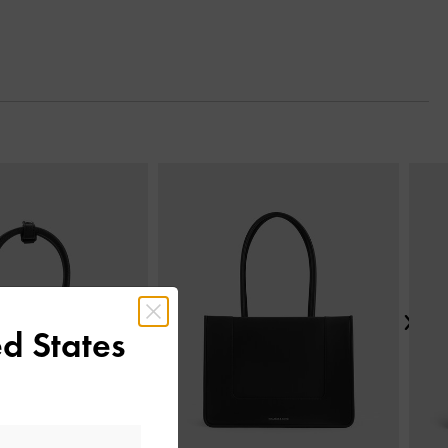
Tiếp t
d States