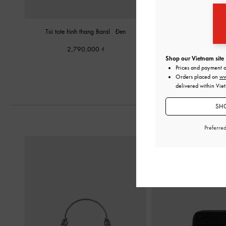
Túi tote hình thang Baral
-
Đen
Túi tote tua rua Mini
2,790,000
2,450,00
Shop our Vietnam site
Prices and payment 
Orders placed on
ww
delivered within Vie
SHO
Preferre