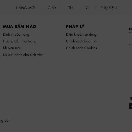
HÀNG MỚI
GIÀY
TÚI
VÍ
PHỤ KIỆN
MUA SẮM NÀO
PHÁP LÝ
Đ
Định vị cửa hàng
Điều khoản sử dụng
Hướng dẫn thời trang
Chính sách bảo mật
Khuyến mãi
Chính sách Cookies
Ưu đãi dành cho sinh viên
T
ng bởi