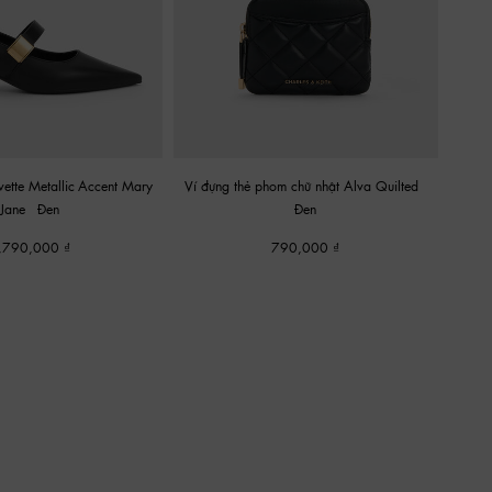
ette Metallic-Accent Mary
Ví đựng thẻ phom chữ nhật Alva Quilted
-
Jane
-
Đen
Đen
,790,000
790,000