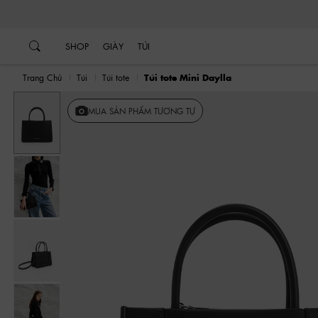
…
…
SHOP
GIÀY
TÚI
Trang Chủ
Túi
Túi tote
Túi tote Mini Daylla
MUA SẢN PHẨM TƯƠNG TỰ