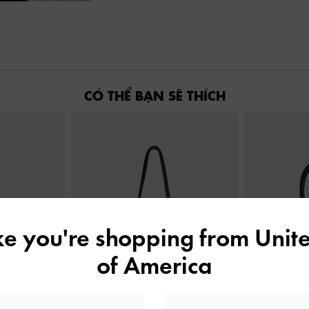
CÓ THỂ BẠN SẼ THÍCH
ike you're shopping from
Unite
of America