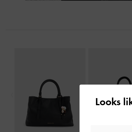
Trước
Looks l