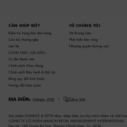
Site footer
CẦN GIÚP ĐỠ?
VỀ CHÚNG TÔI
Kiểm tra trạng thái đơn hàng
Về thương hiệu
Câu hỏi thường gặp
Phát triển bền vững
Liên hệ
Nhượng quyền thương mại
CẢNH GIÁC LỪA ĐẢO
Ưu đãi thành viên
Chính sách Giao Hàng
Chính sách Bảo hành & Đổi trả
Bảng quy đổi kích thước
Hướng dẫn bảo quản
ĐỊA ĐIỂM:
Tiếng Việt
Việtnam,
VND
Sản phẩm CHARLES & KEITH được nhập khẩu và chịu trách nhiệm về chất lượ
CÔNG TY CỔ PHẦN MAISON RETAIL MANAGEMENT INTERNATIONAL
Địa chỉ: 189 Dương Bá Trạc, Phường Chánh Hưng, Tp. HCM