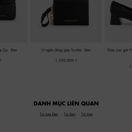
op-Zip
-
Đen
Ví ngắn dáng gập Scottie
-
Đen
Giày cao gót Yv
1,350,000
1
DANH MỤC LIÊN QUAN
Túi tote Đen
Túi Đen
Túi tote