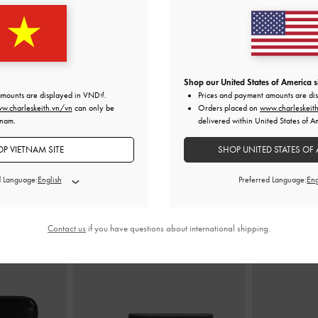
 Zephyr
-
Đen
Túi tote tua rua XL Zephyr
-
Đen
Túi xách h
0
3,150,000
2
Shop our United States of America s
amounts are displayed in
VND
.
Prices and payment amounts are di
w.charleskeith.vn/vn
can only be
Orders placed on
www.charleskeit
tnam.
delivered within United States of A
P VIETNAM SITE
SHOP UNITED STATES OF 
KẾT HỢP CÙNG
d Language:
Preferred Language:
Contact us
if you have questions about international shipping.