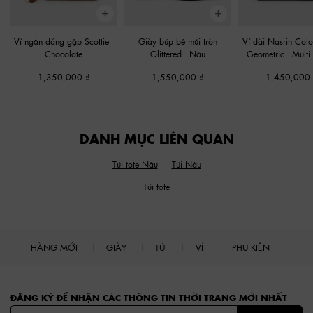
Ví ngắn dáng gập Scottie
-
Giày búp bê mũi tròn
Ví dài Nasrin Colo
Chocolate
Glittered
-
Nâu
Geometric
-
Multi
1,350,000
1,550,000
1,450,000
DANH MỤC LIÊN QUAN
Túi tote Nâu
Túi Nâu
Túi tote
HÀNG MỚI
GIÀY
TÚI
VÍ
PHỤ KIỆN
Site footer
ĐĂNG KÝ ĐỂ NHẬN CÁC THÔNG TIN THỜI TRANG MỚI NHẤT