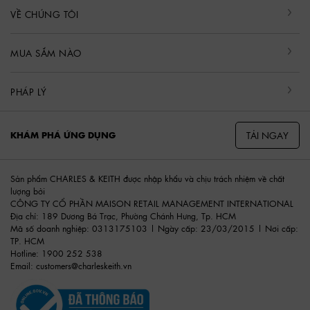
VỀ CHÚNG TÔI
MUA SẮM NÀO
PHÁP LÝ
TẢI NGAY
KHÁM PHÁ ỨNG DỤNG
Sản phẩm CHARLES & KEITH được nhập khẩu và chịu trách nhiệm về chất
lượng bởi
CÔNG TY CỔ PHẦN MAISON RETAIL MANAGEMENT INTERNATIONAL
Địa chỉ: 189 Dương Bá Trạc, Phường Chánh Hưng, Tp. HCM
Mã số doanh nghiệp: 0313175103 | Ngày cấp: 23/03/2015 | Nơi cấp:
TP. HCM
Hotline: 1900 252 538
Email:
customers@charleskeith.vn