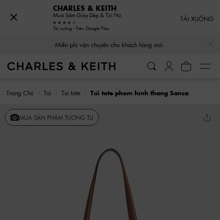
CHARLES & KEITH
Mua Sắm Giày Dép & Túi Nữ
TẢI XUỐNG
Tải xuống - Trên Google Play
…
…
Miễn phí vận chuyển cho khách hàng mới
Trang Chủ
Túi
Túi tote
Túi tote phom hình thang Sansa
MUA SẢN PHẨM TƯƠNG TỰ