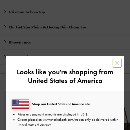
Lời nhắn từ biên tập
Chi Tiết Sản Phẩm & Hướng Dẫn Chăm Sóc
Khuyến mãi
Vận chuyển & trả hàng
Looks like you're shopping from
United States of America
CÓ THỂ BẠN SẼ THÍCH
Shop our United States of America site
Prices and payment amounts are displayed in
US $
.
Orders placed on
www.charleskeith.com/us
can only be delivered within
United States of America.