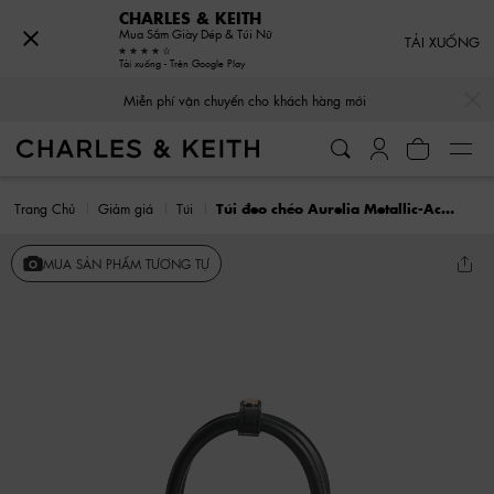
CHARLES & KEITH
Mua Sắm Giày Dép & Túi Nữ
TẢI XUỐNG
Tải xuống - Trên Google Play
…
…
Miễn phí vận chuyển cho khách hàng mới
Trang Chủ
Giảm giá
Túi
Túi đeo chéo Aurelia Metallic-Accent Elongated
MUA SẢN PHẨM TƯƠNG TỰ