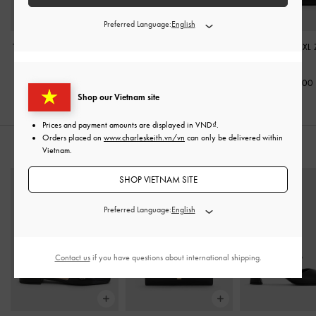
Preferred Language:
Túi tote tua rua Mini Zephyr
Túi tote hình thang Baral
-
Túi tote tua rua XL
-
Đen
Đen
Đen
2,450,000
2,790,000
3,150,000
Shop our Vietnam site
Prices and payment amounts are displayed in
VND
.
Orders placed on
www.charleskeith.vn/vn
can only be delivered within
KẾT HỢP CÙNG
Vietnam.
SHOP VIETNAM SITE
Preferred Language:
Contact us
if you have questions about international shipping.