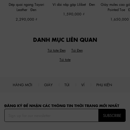
Dép quai ngang Tayari
Ví dài nắp gập Lilibet
-
Đen
Giày mules cao gó
Leather
-
Đen
Pointed-Toe
-
1,590,000
2,290,000
1,650,000
DANH MỤC LIÊN QUAN
Túi tote Đen
Túi Đen
Túi tote
HÀNG MỚI
GIÀY
TÚI
VÍ
PHỤ KIỆN
Site footer
ĐĂNG KÝ ĐỂ NHẬN CÁC THÔNG TIN THỜI TRANG MỚI NHẤT
SUBSCRIBE