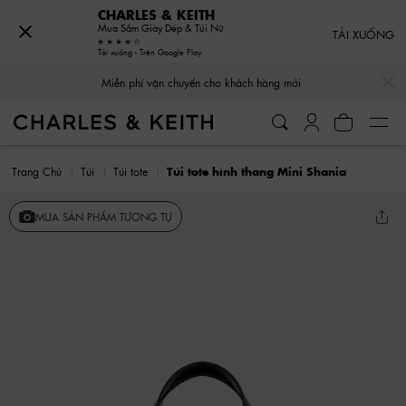
CHARLES & KEITH
Mua Sắm Giày Dép & Túi Nữ
TẢI XUỐNG
Tải xuống - Trên Google Play
…
…
Miễn phí vận chuyển cho khách hàng mới
Trang Chủ
Túi
Túi tote
Túi tote hình thang Mini Shania
MUA SẢN PHẨM TƯƠNG TỰ