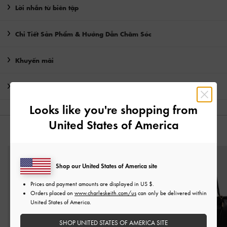
Lời nhắn từ biên tập
Chi Tiết Sản Phẩm & Hướng Dẫn Chăm Sóc
Khuyến mãi
Vận chuyển & trả hàng
Looks like you're shopping from
United States of America
CÓ THỂ BẠN SẼ THÍCH
Shop our United States of America site
Prices and payment amounts are displayed in
US $
.
Orders placed on
www.charleskeith.com/us
can only be delivered within
United States of America.
SHOP UNITED STATES OF AMERICA SITE