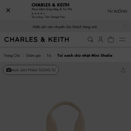
CHARLES & KEITH
Mua Sắm Giày Dép & Túi Nữ
TẢI XUỐNG
Tải xuống - Trên Google Play
…
…
Miễn phí vận chuyển cho khách hàng mới
Trang Chủ
Giảm giá
Túi
Túi xách chữ nhật Mini Shalia
MUA SẢN PHẨM TƯƠNG TỰ