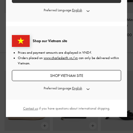
Preferred Language:
Túi đeo vai Aislin
-
Đen
Túi tote hình thang Baral
-
Túi tote tua rua Mi
Đen
-
Đen
2,990,000
2,790,000
2,450,000
Shop our Vietnam site
Prices and payment amounts are displayed in
VND
.
Orders placed on
www.charleskeith.vn/vn
can only be delivered within
KẾT HỢP CÙNG
Vietnam.
SHOP VIETNAM SITE
Preferred Language:
Contact us
if you have questions about international shipping.