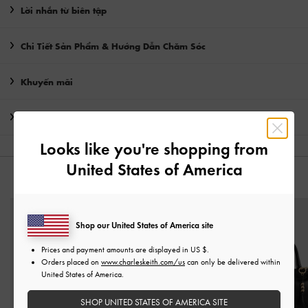
Lời nhắn từ biên tập
Chi Tiết Sản Phẩm & Hướng Dẫn Chăm Sóc
Khuyến mãi
Vận chuyển & trả hàng
Looks like you're shopping from
United States of America
CÓ THỂ BẠN SẼ THÍCH
Shop our United States of America site
Prices and payment amounts are displayed in
US $
.
Orders placed on
www.charleskeith.com/us
can only be delivered within
United States of America.
SHOP UNITED STATES OF AMERICA SITE