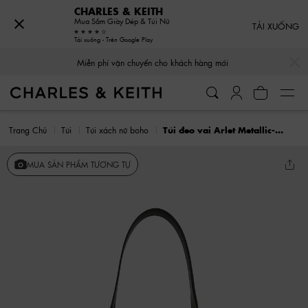
CHARLES & KEITH
Mua Sắm Giày Dép & Túi Nữ
TẢI XUỐNG
Tải xuống - Trên Google Play
…
…
Miễn phí vận chuyển cho khách hàng mới
Trang Chủ
Túi
Túi xách nữ boho
Túi đeo vai Arlet Metallic-Accent Belted Hobo
MUA SẢN PHẨM TƯƠNG TỰ