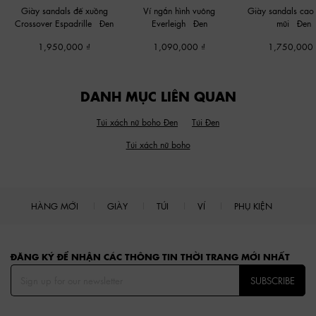
Giày sandals đế xuồng
Ví ngắn hình vuông
Giày sandals cao 
Crossover Espadrille
-
Đen
Everleigh
-
Đen
mũi
-
Đen
1,950,000
1,090,000
1,750,000
DANH MỤC LIÊN QUAN
Túi xách nữ boho Đen
Túi Đen
Túi xách nữ boho
HÀNG MỚI
GIÀY
TÚI
VÍ
PHỤ KIỆN
Site footer
ĐĂNG KÝ ĐỂ NHẬN CÁC THÔNG TIN THỜI TRANG MỚI NHẤT
SUBSCRIBE