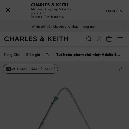
CHARLES & KEITH
Mua Sắm Giày Dép & Túi Nữ
TẢI XUỐNG
Tải xuống - Trên Google Play
…
…
Miễn phí vận chuyển cho khách hàng mới
Trang Chủ
Giảm giá
Túi
Túi hobo phom chữ nhật Adelie Envelope
MUA SẢN PHẨM TƯƠNG TỰ