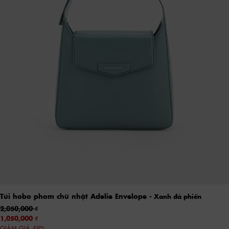
Túi hobo phom chữ nhật Adelie Envelope
- Xanh đá phiến
2,050,000
1,050,000
GIẢM GIÁ 49%