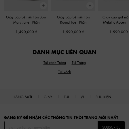
Giày búp bê mũi tròn Bow
Giày búp bê mũi tròn
Giày cao gót mũ
Mary Jane
-
Phấn
Round-Toe
-
Phấn
Metallic-Accent
1,490,000
1,590,000
1,590,000
DANH MỤC LIÊN QUAN
Túi xách Trắng
Túi Trắng
Túi xách
HÀNG MỚI
GIÀY
TÚI
VÍ
PHỤ KIỆN
Site footer
ĐĂNG KÝ ĐỂ NHẬN CÁC THÔNG TIN THỜI TRANG MỚI NHẤT
SUBSCRIBE