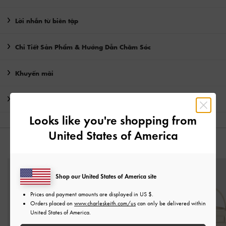
Lời nhắn từ biên tập
Chi Tiết Sản Phẩm & Hướng Dẫn Chăm Sóc
Khuyến mãi
Vận chuyển & trả hàng
Looks like you're shopping from
United States of America
CÓ THỂ BẠN SẼ THÍCH
Shop our United States of America site
Prices and payment amounts are displayed in
US $
.
Orders placed on
www.charleskeith.com/us
can only be delivered within
United States of America.