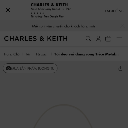
CHARLES & KEITH
Mua Sắm Giày Dép & Túi Nữ
TẢI XUỐNG
Tải xuống - Trên Google Play
…
…
Miễn phí vận chuyển cho khách hàng mới
Trang Chủ
Túi
Túi xách
Túi đeo vai dáng cong Trice Metallic Accent Belted
MUA SẢN PHẨM TƯƠNG TỰ