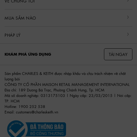
VỀ CHÚNG TÔI
MUA SẮM NÀO
PHÁP LÝ
TẢI NGAY
KHÁM PHÁ ỨNG DỤNG
Sản phẩm CHARLES & KEITH được nhập khẩu và chịu trách nhiệm về chất
lượng bởi
CÔNG TY CỔ PHẦN MAISON RETAIL MANAGEMENT INTERNATIONAL
Địa chỉ: 189 Dương Bá Trạc, Phường Chánh Hưng, Tp. HCM
Mã số doanh nghiệp: 0313175103 | Ngày cấp: 23/03/2015 | Nơi cấp:
TP. HCM
Hotline: 1900 252 538
Email:
customers@charleskeith.vn