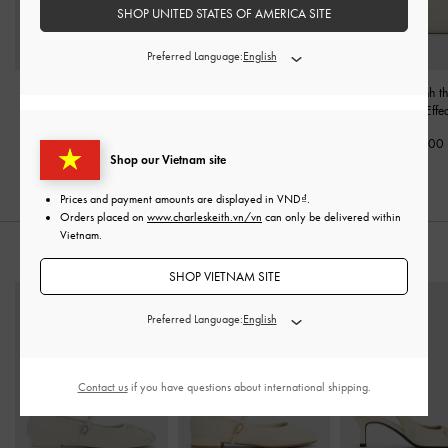
SHOP UNITED STATES OF AMERICA SITE
Preferred Language:
Túi xách Hazel Bow
Túi xách phom chữ nhật
Túi xách hình t
Panelled
-
Kem
Alva Quilted
-
Kem
Aubrielle Croc-Effe
2,050,000
2,290,000
1,990,000
Shop our Vietnam site
Prices and payment amounts are displayed in
VND
.
Orders placed on
www.charleskeith.vn/vn
can only be delivered within
Vietnam.
KẾT HỢP CÙNG
SHOP VIETNAM SITE
Preferred Language:
Contact us
if you have questions about international shipping.