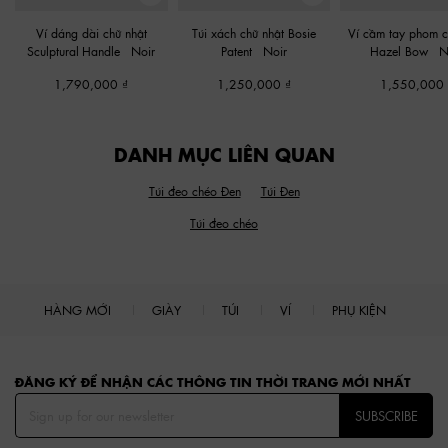
Ví dáng dài chữ nhật
Túi xách chữ nhật Bosie
Ví cầm tay phom c
Sculptural-Handle
-
Noir
Patent
-
Noir
Hazel Bow
-
N
1,790,000
1,250,000
1,550,000
DANH MỤC LIÊN QUAN
Túi đeo chéo Đen
Túi Đen
Túi đeo chéo
HÀNG MỚI
GIÀY
TÚI
VÍ
PHỤ KIỆN
Site footer
ĐĂNG KÝ ĐỂ NHẬN CÁC THÔNG TIN THỜI TRANG MỚI NHẤT
SUBSCRIBE