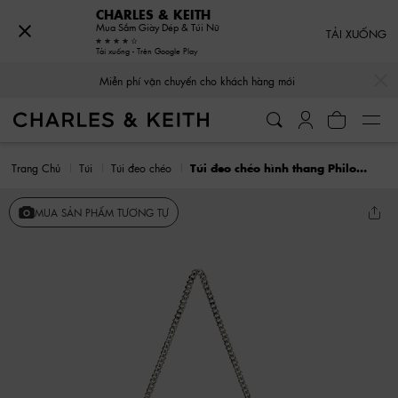
CHARLES & KEITH
Mua Sắm Giày Dép & Túi Nữ
TẢI XUỐNG
Tải xuống - Trên Google Play
…
…
Miễn phí vận chuyển cho khách hàng mới
Trang Chủ
Túi
Túi đeo chéo
Túi đeo chéo hình thang Philomena Nylon Puffy
MUA SẢN PHẨM TƯƠNG TỰ