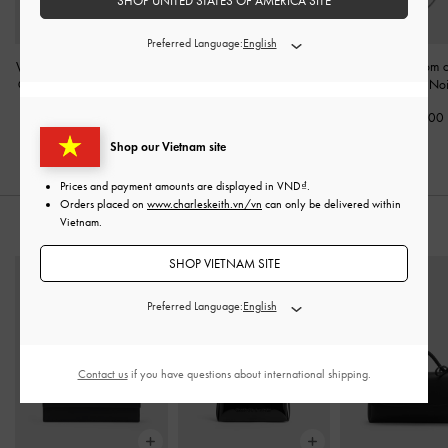
SHOP UNITED STATES OF AMERICA SITE
Preferred Language:
Ví chữ nhật dáng dài Paffuto
Túi tote tua rua Mini Zephyr
Túi đeo vai phom c
Chain Handle Quilted
-
Đen
-
Đen
Curved
-
Noi
1,690,000
2,450,000
1,990,000
Shop our Vietnam site
Prices and payment amounts are displayed in
VND
.
Orders placed on
www.charleskeith.vn/vn
can only be delivered within
Vietnam.
KẾT HỢP CÙNG
SHOP VIETNAM SITE
Preferred Language:
Contact us
if you have questions about international shipping.