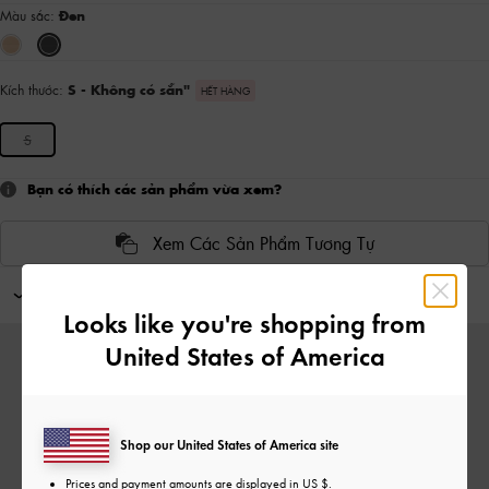
Màu sắc:
Đen
Kích thước:
S
- Không có sẵn
"
HẾT HÀNG
S
Bạn có thích các sản phẩm vừa xem?
Xem Các Sản Phẩm Tương Tự
Kết hợp với
Looks like you're shopping from
United States of America
Shop our United States of America site
Prices and payment amounts are displayed in
US $
.