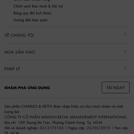
Chính sách Bảo hành & Đổi trả
Bảng quy đổi kích thước
Hướng dẫn bảo quản
VỀ CHÚNG TÔI
MUA SẮM NÀO
PHÁP LÝ
TẢI NGAY
KHÁM PHÁ ỨNG DỤNG
Sản phẩm CHARLES & KEITH được nhập khẩu và chịu trách nhiệm về chất
lượng bởi
CÔNG TY CỔ PHẦN MAISON RETAIL MANAGEMENT INTERNATIONAL
Địa chỉ: 189 Dương Bá Trạc, Phường Chánh Hưng, Tp. HCM
Mã số doanh nghiệp: 0313175103 | Ngày cấp: 23/03/2015 | Nơi cấp:
TP. HCM