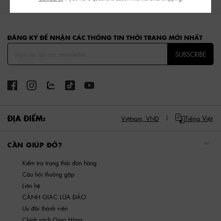
HÀNG MỚI
GIÀY
TÚI
VÍ
PHỤ KIỆN
Site footer
ĐĂNG KÝ ĐỂ NHẬN CÁC THÔNG TIN THỜI TRANG MỚI NHẤT
SUBSCRIBE
ĐỊA ĐIỂM:
Tiếng Việt
Việtnam,
VND
CẦN GIÚP ĐỠ?
Kiểm tra trạng thái đơn hàng
Câu hỏi thường gặp
Liên hệ
CẢNH GIÁC LỪA ĐẢO
Ưu đãi thành viên
Chính sách Giao Hàng