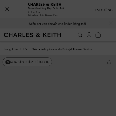
CHARLES & KEITH
Mua Sắm Giày Dép & Túi Nữ
TẢI XUỐNG
Tải xuống - Trên Google Play
…
…
Miễn phí vận chuyển cho khách hàng mới
Trang Chủ
Túi
Túi xách phom chữ nhật Taisia Satin
MUA SẢN PHẨM TƯƠNG TỰ