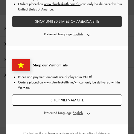
Orders placed on
www.charleskeith.com/us
can only be delivered within
United States of America.
SHOP UNITED STATES OF AMERICA SITE
Lời nhắn từ biên tập
Preferred Language:
Chi Tiết Sản Phẩm & Hướng Dẫn Chăm Sóc
Khuyến mãi
Shop our Vietnam site
Vận chuyển & trả hàng
Prices and payment amounts are displayed in
VND
.
Orders placed on
www.charleskeith.vn/vn
can only be delivered within
Vietnam.
DANH MỤC LIÊN QUAN
SHOP VIETNAM SITE
Túi Đen
Preferred Language:
Contact us
if you have questions about international shipping.