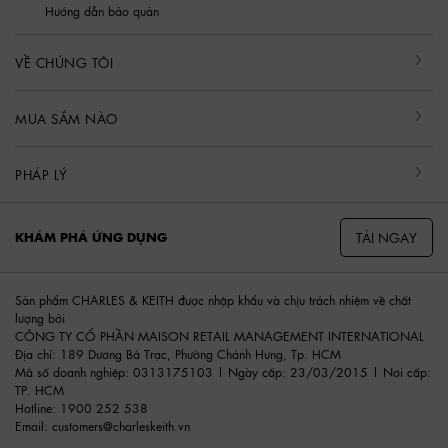
Hướng dẫn bảo quản
VỀ CHÚNG TÔI
MUA SẮM NÀO
PHÁP LÝ
TẢI NGAY
KHÁM PHÁ ỨNG DỤNG
Sản phẩm CHARLES & KEITH được nhập khẩu và chịu trách nhiệm về chất
lượng bởi
CÔNG TY CỔ PHẦN MAISON RETAIL MANAGEMENT INTERNATIONAL
Địa chỉ: 189 Dương Bá Trạc, Phường Chánh Hưng, Tp. HCM
Mã số doanh nghiệp: 0313175103 | Ngày cấp: 23/03/2015 | Nơi cấp:
TP. HCM
Hotline: 1900 252 538
Email:
customers@charleskeith.vn