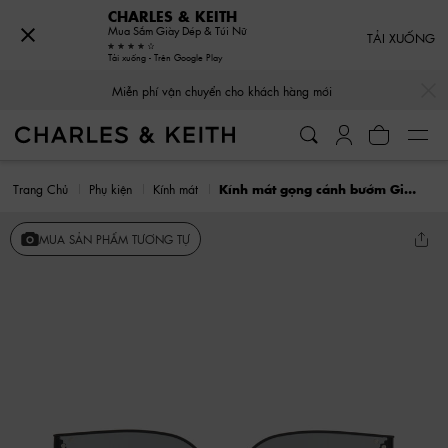
CHARLES & KEITH
Mua Sắm Giày Dép & Túi Nữ
TẢI XUỐNG
Tải xuống - Trên Google Play
…
…
Miễn phí vận chuyển cho khách hàng mới
Trang Chủ
Phụ kiện
Kính mát
Kính mát gọng cánh bướm Ginny
MUA SẢN PHẨM TƯƠNG TỰ