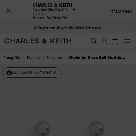
CHARLES & KEITH
Mua Sắm Giày Dép & Túi Nữ
TẢI XUỐNG
Tải xuống - Trên Google Play
…
…
Miễn phí vận chuyển cho khách hàng mới
Trang Chủ
Phụ kiện
Trang sức
Khyên tai Disco Ball Stud Jacket
MUA SẢN PHẨM TƯƠNG TỰ