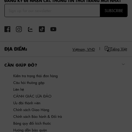
ĐĂNG KÝ ĐỂ NHẬN CÁC THÔNG TIN THỜI TRANG MỚI NHẤT
SUBSCRIBE
ĐỊA ĐIỂM:
Tiếng Việt
Việtnam,
VND
CẦN GIÚP ĐỠ?
Kiểm tra trạng thái đơn hàng
Câu hỏi thường gặp
Liên hệ
CẢNH GIÁC LỪA ĐẢO
Ưu đãi thành viên
Chính sách Giao Hàng
Chính sách Bảo hành & Đổi trả
Bảng quy đổi kích thước
Hướng dẫn bảo quản