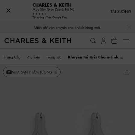
CHARLES & KEITH
Mua Sắm Giày Dép & Túi Nữ
TẢI XUỐNG
Tải xuống - Trên Google Play
…
…
Miễn phí vận chuyển cho khách hàng mới
Trang Chủ
Phụ kiện
Trang sức
Khuyên tai Kris Chain-Link Drop
MUA SẢN PHẨM TƯƠNG TỰ