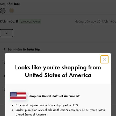
Màu sắc:
Bạc
Kích thước:
R
Hướng dẫn quy đổi kích thước
ĐANG CÓ HÀNG
R
Lời nhắn từ biên tập
Chi Tiết Sản Phẩm & Hướng Dẫn Chăm Sóc
Looks like you're shopping from
United States of America
Khuyến mãi
Vận chuyển & trả hàng
Shop our United States of America site
Prices and payment amounts are displayed in
US $
.
Orders placed on
www.charleskeith.com/us
can only be delivered within
CÓ THỂ BẠN SẼ THÍCH
United States of America.