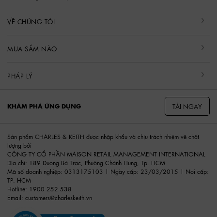
VỀ CHÚNG TÔI
MUA SẮM NÀO
PHÁP LÝ
TẢI NGAY
KHÁM PHÁ ỨNG DỤNG
Sản phẩm CHARLES & KEITH được nhập khẩu và chịu trách nhiệm về chất
lượng bởi
CÔNG TY CỔ PHẦN MAISON RETAIL MANAGEMENT INTERNATIONAL
Địa chỉ: 189 Dương Bá Trạc, Phường Chánh Hưng, Tp. HCM
Mã số doanh nghiệp: 0313175103 | Ngày cấp: 23/03/2015 | Nơi cấp:
TP. HCM
Hotline: 1900 252 538
Email:
customers@charleskeith.vn