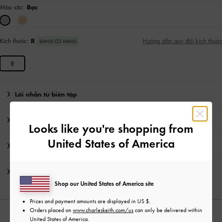
Màu sắc:
Bạc
Kích thước:
R
Hướng dẫn quy đổi kích thước
ĐANG CÓ HÀNG
R
Lời nhắn từ biên tập
Chi Tiết Sản Phẩm & Hướng Dẫn Chăm Sóc
Looks like you're shopping from
United States of America
Khuyến mãi
Vận chuyển & trả hàng
Shop our United States of America site
Prices and payment amounts are displayed in
US $
.
Orders placed on
www.charleskeith.com/us
can only be delivered within
CÓ THỂ BẠN SẼ THÍCH
United States of America.