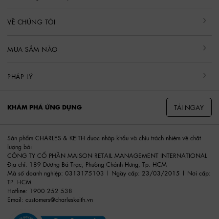
VỀ CHÚNG TÔI
MUA SẮM NÀO
PHÁP LÝ
TẢI NGAY
KHÁM PHÁ ỨNG DỤNG
Sản phẩm CHARLES & KEITH được nhập khẩu và chịu trách nhiệm về chất
lượng bởi
CÔNG TY CỔ PHẦN MAISON RETAIL MANAGEMENT INTERNATIONAL
Địa chỉ: 189 Dương Bá Trạc, Phường Chánh Hưng, Tp. HCM
Mã số doanh nghiệp: 0313175103 | Ngày cấp: 23/03/2015 | Nơi cấp:
TP. HCM
Hotline: 1900 252 538
Email:
customers@charleskeith.vn