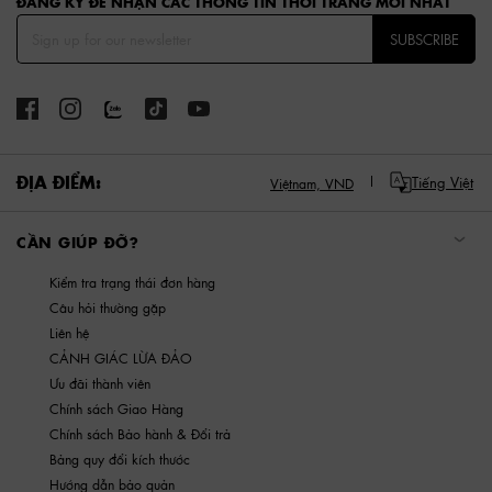
ĐĂNG KÝ ĐỂ NHẬN CÁC THÔNG TIN THỜI TRANG MỚI NHẤT
SUBSCRIBE
ĐỊA ĐIỂM:
Tiếng Việt
Việtnam,
VND
CẦN GIÚP ĐỠ?
Kiểm tra trạng thái đơn hàng
Câu hỏi thường gặp
Liên hệ
CẢNH GIÁC LỪA ĐẢO
Ưu đãi thành viên
Chính sách Giao Hàng
Chính sách Bảo hành & Đổi trả
Bảng quy đổi kích thước
Hướng dẫn bảo quản