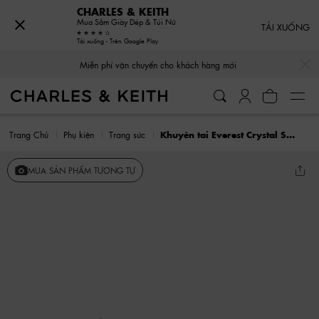
CHARLES & KEITH
Mua Sắm Giày Dép & Túi Nữ
TẢI XUỐNG
Tải xuống - Trên Google Play
…
…
Miễn phí vận chuyển cho khách hàng mới
Trang Chủ
Phụ kiện
Trang sức
Khuyên tai Everest Crystal Star
MUA SẢN PHẨM TƯƠNG TỰ