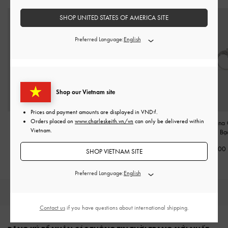
SHOP UNITED STATES OF AMERICA SITE
Preferred Language:
Shop our Vietnam site
Prices and payment amounts are displayed in
VND
.
Orders placed on
www.charleskeith.vn/vn
can only be delivered within
Khuyên tai Pearl
-
Bạc
Khuyên tai dáng thả Athalia
Khuyên tai Delfina 
Vietnam.
Crystal-Embellished
-
Bạc
Dolphin
-
Bạ
890,000
1,090,000
1,190,000
SHOP VIETNAM SITE
Preferred Language:
HÀNG MỚI
GIÀY
TÚI
VÍ
PHỤ KIỆN
Contact us
if you have questions about international shipping.
Site footer