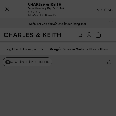
CHARLES & KEITH
Mua Sắm Giày Dép & Túi Nữ
TẢI XUỐNG
Tải xuống - Trên Google Play
…
…
Miễn phí vận chuyển cho khách hàng mới
Trang Chủ
Giảm giá
Ví
Ví ngắn Sloane Metallic Chain-Handle
MUA SẢN PHẨM TƯƠNG TỰ