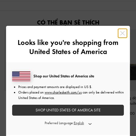
CÓ THỂ BẠN SẼ THÍCH
Looks like you're shopping from
United States of America
Shop our United States of America site
Prices and payment amounts are displayed in
US $
.
Orders placed on
www.charleskeith.com/us
can only be delivered within
Ví đựng thẻ Cesia
-
Đen
Ví cầm tay Zephyr Metallic-
Ví chữ nhật dáng dà
United States of America.
Accent
-
Đen
Chain Handle Quil
890,000
SHOP UNITED STATES OF AMERICA SITE
950,000
1,690,000
Preferred Language: