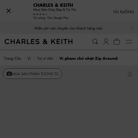
CHARLES & KEITH
Mua Sắm Giày Dép & Túi Nữ
TẢI XUỐNG
Tải xuống - Trên Google Play
…
…
Miễn phí vận chuyển cho khách hàng mới
Trang Chủ
Ví
Túi ví nhỏ
Ví phom chữ nhật Zip Around
MUA SẢN PHẨM TƯƠNG TỰ