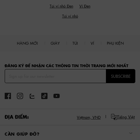
Túi ví nhỏ Đen
Ví Đen
Túi ví nhỏ
HÀNG MỚI
GIÀY
TÚI
VÍ
PHỤ KIỆN
Site footer
ĐĂNG KÝ ĐỂ NHẬN CÁC THÔNG TIN THỜI TRANG MỚI NHẤT
SUBSCRIBE
ĐỊA ĐIỂM:
Tiếng Việt
Việtnam,
VND
CẦN GIÚP ĐỠ?