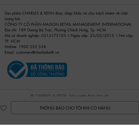
Sản phẩm CHARLES & KEITH được nhập khẩu và chịu trách nhiệm về chất
lượng bởi
CÔNG TY CỔ PHẦN MAISON RETAIL MANAGEMENT INTERNATIONAL
Địa chỉ: 189 Dương Bá Trạc, Phường Chánh Hưng, Tp. HCM
Mã số doanh nghiệp: 0313175103 | Ngày cấp: 23/03/2015 | Nơi cấp:
TP. HCM
Hotline: 1900 252 538
Email:
customers@charleskeith.vn
© CHARLES & KEITH, bản quyền được bảo hộ
THÔNG BÁO CHO TÔI KHI CÓ HÀNG