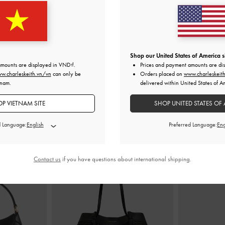
lic-Accent
-
Đen
Ví chữ nhật dáng dài Paffuto Chain Handle
Ví đựng thẻ
Quilted
-
Đen
1,690,000
Shop our United States of America s
amounts are displayed in
VND
.
Prices and payment amounts are di
w.charleskeith.vn/vn
can only be
Orders placed on
www.charleskeit
tnam.
delivered within United States of A
P VIETNAM SITE
SHOP UNITED STATES OF 
KẾT HỢP CÙNG
d Language:
Preferred Language:
Contact us
if you have questions about international shipping.