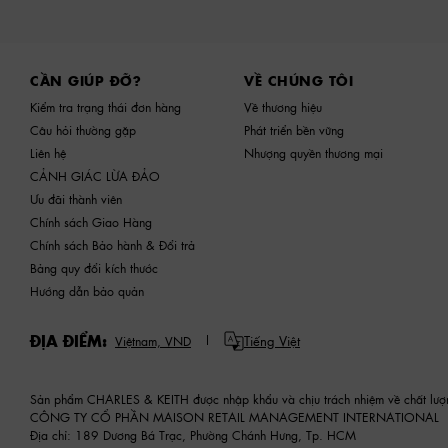
Site footer
CẦN GIÚP ĐỠ?
VỀ CHÚNG TÔI
Kiểm tra trạng thái đơn hàng
Về thương hiệu
Câu hỏi thường gặp
Phát triển bền vững
Liên hệ
Nhượng quyền thương mại
CẢNH GIÁC LỪA ĐẢO
Ưu đãi thành viên
Chính sách Giao Hàng
Chính sách Bảo hành & Đổi trả
Bảng quy đổi kích thước
Hướng dẫn bảo quản
ĐỊA ĐIỂM:
Tiếng Việt
Việtnam,
VND
Sản phẩm CHARLES & KEITH được nhập khẩu và chịu trách nhiệm về chất lượ
CÔNG TY CỔ PHẦN MAISON RETAIL MANAGEMENT INTERNATIONAL
Địa chỉ: 189 Dương Bá Trạc, Phường Chánh Hưng, Tp. HCM