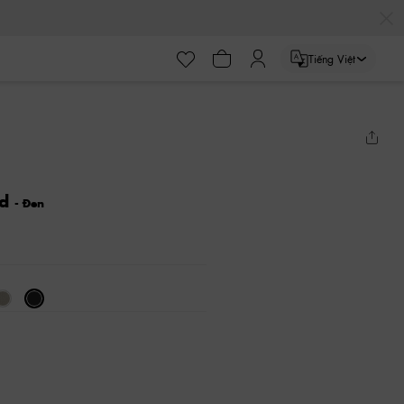
Tiếng Việt
ed
- Đen