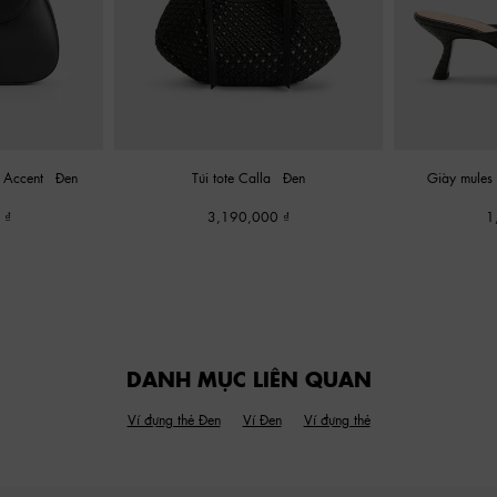
n-Accent
-
Đen
Túi tote Calla
-
Đen
Giày mules 
0
3,190,000
1
DANH MỤC LIÊN QUAN
Ví đựng thẻ Đen
Ví Đen
Ví đựng thẻ