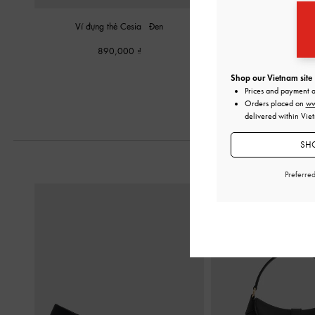
Ví đựng thẻ Cesia
-
Đen
Ví cầm tay Zephyr Metal
890,000
950,000
Shop our Vietnam site
Prices and payment 
Orders placed on
ww
delivered within Vie
SHO
Preferre