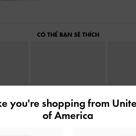
CÓ THỂ BẠN SẼ THÍCH
ike you're shopping from
Unite
of America