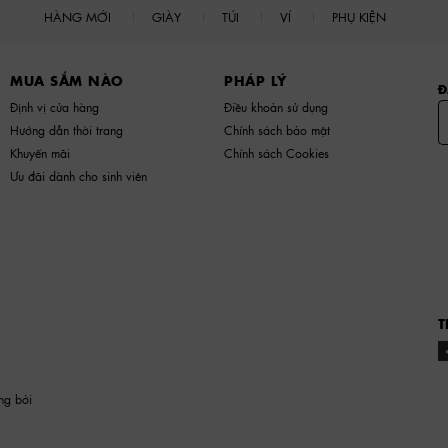
HÀNG MỚI
GIÀY
TÚI
VÍ
PHỤ KIỆN
MUA SẮM NÀO
PHÁP LÝ
Đ
Định vị cửa hàng
Điều khoản sử dụng
Hướng dẫn thời trang
Chính sách bảo mật
Khuyến mãi
Chính sách Cookies
Ưu đãi dành cho sinh viên
T
ng bởi