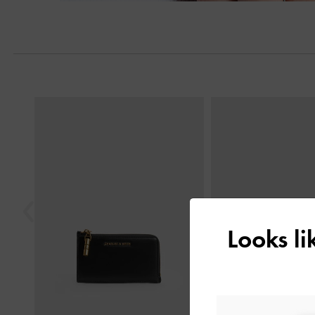
Trước
Looks l