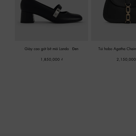
Giày cao gót bít mũi Lando
-
Đen
Túi hobo Agatha Chai
1,850,000
2,150,00