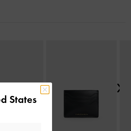
Tiếp t
d States