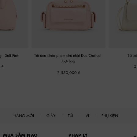
ng
-
Soft Pink
Túi đeo chéo phom chữ nhật Duo Quilted
-
Túi 
Soft Pink
0
2
2,550,000
HÀNG MỚI
GIÀY
TÚI
VÍ
PHỤ KIỆN
MUA SẮM NÀO
PHÁP LÝ