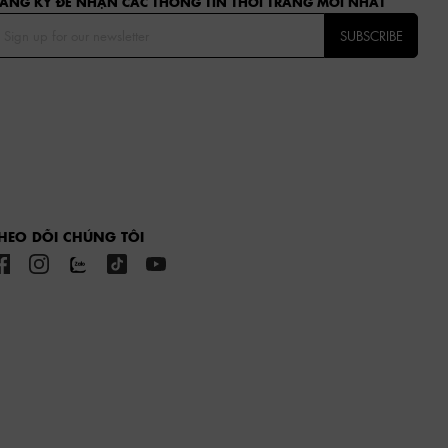
ĂNG KÝ ĐỂ NHẬN CÁC THÔNG TIN THỜI TRANG MỚI NHẤT
SUBSCRIBE
HEO DÕI CHÚNG TÔI