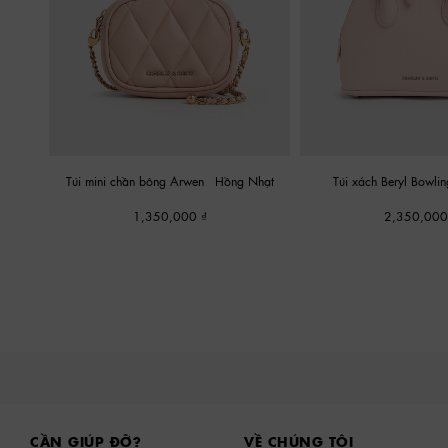
Túi mini chần bông Arwen
-
Hồng Nhạt
Túi xách Beryl Bowli
1,350,000
2,350,00
Site footer
CẦN GIÚP ĐỠ?
VỀ CHÚNG TÔI