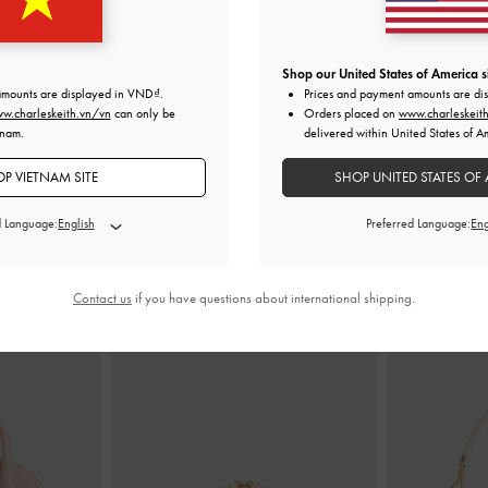
t
-
Soft Pink
Ví ngắn dáng gập Apolline Textured
-
Soft
Ví ngắn gập đô
Pink
Shop our United States of America s
amounts are displayed in
VND
.
Prices and payment amounts are di
790,000
w.charleskeith.vn/vn
can only be
Orders placed on
www.charleskeit
tnam.
delivered within United States of A
P VIETNAM SITE
SHOP UNITED STATES OF 
d Language:
Preferred Language:
KẾT HỢP CÙNG
Contact us
if you have questions about international shipping.