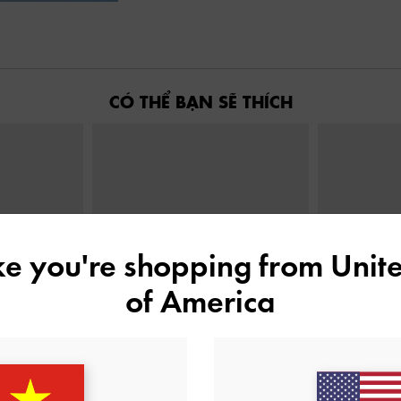
CÓ THỂ BẠN SẼ THÍCH
ike you're shopping from
Unite
of America