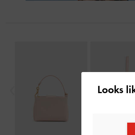
Trước
Looks l