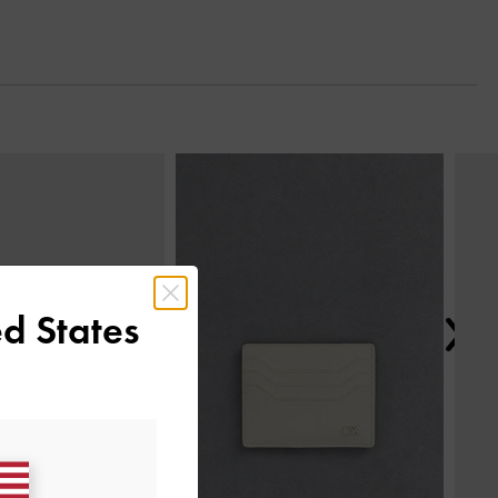
Tiếp t
d States