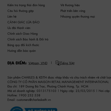
Kiểm tra trạng thái đơn hàng
Về thương hiệu
Câu hỏi thường gặp
Phát triển bền vững
Liên hệ
Nhượng quyền thương mại
CẢNH GIÁC LỪA ĐẢO
Ưu đãi thành viên
Chính sách Giao Hàng
Chính sách Bảo hành & Đổi trả
Bảng quy đổi kích thước
Hướng dẫn bảo quản
ĐỊA ĐIỂM:
Tiếng Việt
Việtnam,
VND
Sản phẩm CHARLES & KEITH được nhập khẩu và chịu trách nhiệm về chất lượ
CÔNG TY CỔ PHẦN MAISON RETAIL MANAGEMENT INTERNATIONAL
Địa chỉ: 189 Dương Bá Trạc, Phường Chánh Hưng, Tp. HCM
Mã số doanh nghiệp: 0313175103 | Ngày cấp: 23/03/2015 | Nơi cấp:
Hotline: 1900 252 538
Email:
customers@charleskeith.vn