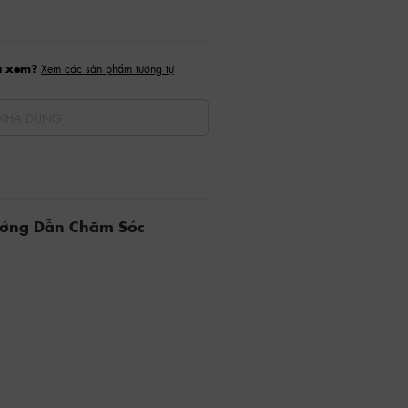
a xem?
Xem các sản phẩm tương tự
KHẢ DỤNG
ướng Dẫn Chăm Sóc