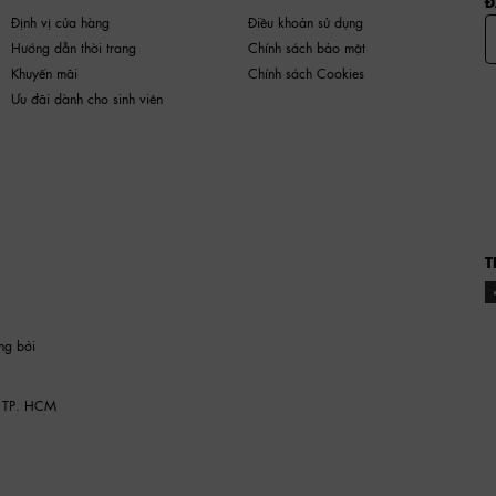
Đ
Định vị cửa hàng
Điều khoản sử dụng
Hướng dẫn thời trang
Chính sách bảo mật
Khuyến mãi
Chính sách Cookies
Ưu đãi dành cho sinh viên
T
ng bởi
 TP. HCM