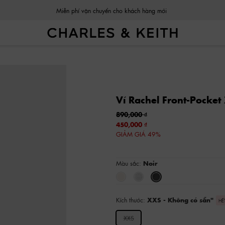
Miễn phí vận chuyển cho khách hàng mới
Ví Rachel Front-Pocke
890,000
450,000
GIẢM GIÁ 49%
Màu sắc:
Noir
Kích thước:
XXS
- Không có sẵn
"
HẾ
XXS