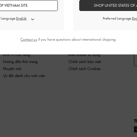
P VIETNAM SITE
SHOP UNITED STATES OF 
d Language:
Preferred Language:
HÀNG MỚI
GIÀY
TÚI
VÍ
PHỤ KIỆN
Contact us
if you have questions about international shipping.
MUA SẮM NÀO
PHÁP LÝ
Đ
Định vị cửa hàng
Điều khoản sử dụng
Hướng dẫn thời trang
Chính sách bảo mật
Khuyến mãi
Chính sách Cookies
Ưu đãi dành cho sinh viên
T