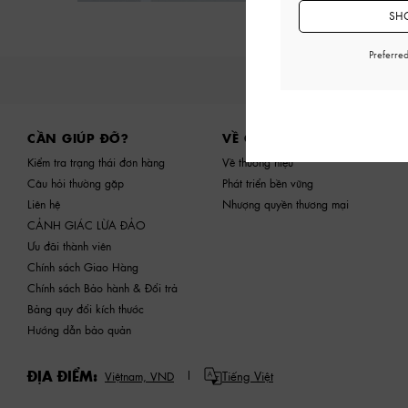
SHO
Preferre
Site footer
CẦN GIÚP ĐỠ?
VỀ CHÚNG TÔI
Kiểm tra trạng thái đơn hàng
Về thương hiệu
Câu hỏi thường gặp
Phát triển bền vững
Liên hệ
Nhượng quyền thương mại
CẢNH GIÁC LỪA ĐẢO
Ưu đãi thành viên
Chính sách Giao Hàng
Chính sách Bảo hành & Đổi trả
Bảng quy đổi kích thước
Hướng dẫn bảo quản
ĐỊA ĐIỂM:
Tiếng Việt
Việtnam,
VND