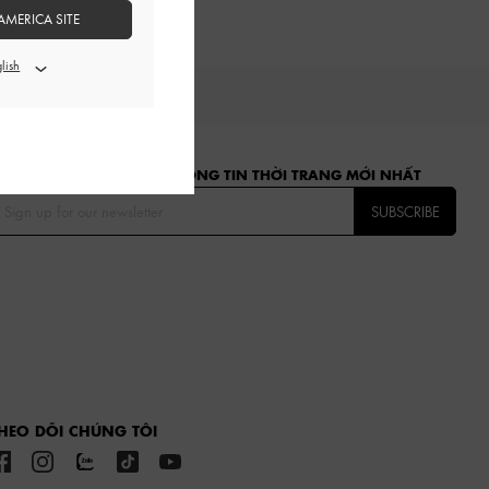
AMERICA SITE
ĂNG KÝ ĐỂ NHẬN CÁC THÔNG TIN THỜI TRANG MỚI NHẤT
SUBSCRIBE
HEO DÕI CHÚNG TÔI