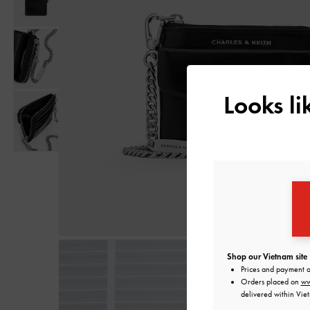
Looks l
Shop our Vietnam site
Prices and payment 
Orders placed on
ww
delivered within Vie