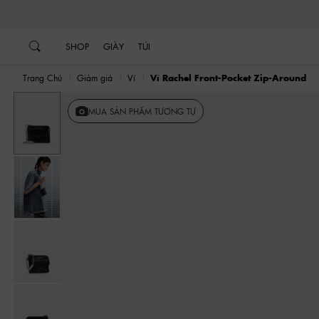
…
…
SHOP
GIÀY
TÚI
Trang Chủ
Giảm giá
Ví
Ví Rachel Front-Pocket Zip-Around
MUA SẢN PHẨM TƯƠNG TỰ