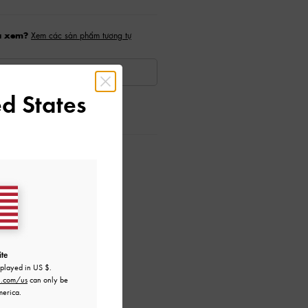
a xem?
Xem các sản phẩm tương tự
KHẢ DỤNG
d States
ướng Dẫn Chăm Sóc
ite
splayed in
US $
.
h.com/us
can only be
merica.