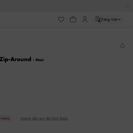
Tiếng Việt
t Zip-Around
- Noir
Hướng dẫn quy đổi kích thước
T HÀNG