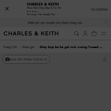
CHARLES & KEITH
Mua Sắm Giày Dép & Túi Nữ
TẢI XUỐNG
Tải xuống - Trên Google Play
…
…
Miễn phí vận chuyển cho khách hàng mới
Trang Chủ
Giảm giá
Giày búp bê bé gái mũi vuông Tweed Pearl-Embellished
MUA SẢN PHẨM TƯƠNG TỰ