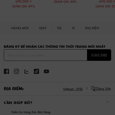
690,000
690,000
GIẢM GIÁ 48%
GIẢM GIÁ 49%
GIẢM GIÁ 5
HÀNG MỚI
GIÀY
TÚI
VÍ
PHỤ KIỆN
Site footer
ĐĂNG KÝ ĐỂ NHẬN CÁC THÔNG TIN THỜI TRANG MỚI NHẤT
SUBSCRIBE
ĐỊA ĐIỂM:
Tiếng Việt
Việtnam,
VND
CẦN GIÚP ĐỠ?
Kiểm tra trạng thái đơn hàng