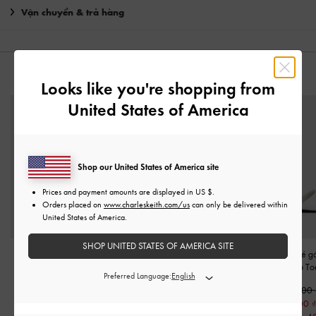
Vận chuyển & trả hàng
CÓ THỂ BẠN SẼ THÍCH
Looks like you're shopping from
United States of America
Shop our United States of America site
Prices and payment amounts are displayed in
US $
.
Orders placed on
www.charleskeith.com/us
can only be delivered within
United States of America.
SHOP UNITED STATES OF AMERICA SITE
Giày búp bê bé gái
Giày búp bê mũi tròn
Giày sandals bé gá
Marianne Two-Tone Heart
Crystal-Pearl Embellished
-
Embellished Cap-T
Preferred Language:
Mary Jane
-
Trắng
Phấn
1,250,000
1,350,000
1,350,000
650,000