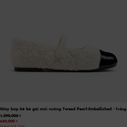
Giày búp bê bé gái mũi vuông Tweed Pearl-Embellished
- Trắng
1,290,000
650,000
GIẢM GIÁ 50%