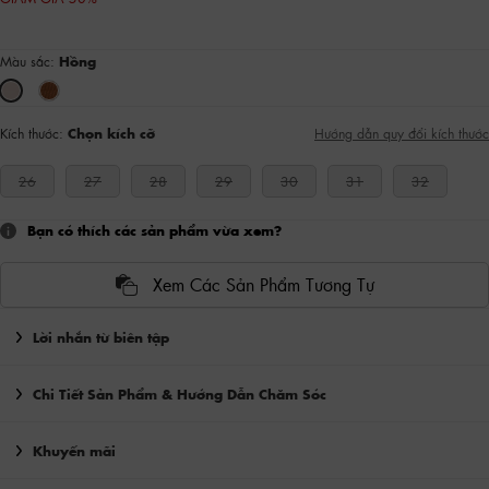
Màu sắc:
Hồng
Kích thước:
Chọn kích cỡ
Hướng dẫn quy đổi kích thước
26
27
28
29
30
31
32
Bạn có thích các sản phẩm vừa xem?
Xem Các Sản Phẩm Tương Tự
Lời nhắn từ biên tập
Chi Tiết Sản Phẩm & Hướng Dẫn Chăm Sóc
Khuyến mãi