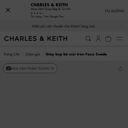
CHARLES & KEITH
Mua Sắm Giày Dép & Túi Nữ
TẢI XUỐNG
Tải xuống - Trên Google Play
…
…
Miễn phí vận chuyển cho khách hàng mới
Trang Chủ
Giảm giá
Giày búp bê mũi tròn Faux Suede
MUA SẢN PHẨM TƯƠNG TỰ