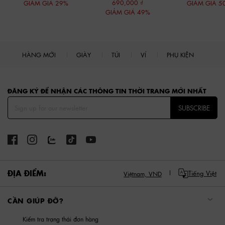
690,000
GIẢM GIÁ 29%
GIẢM GIÁ 5
GIẢM GIÁ 49%
HÀNG MỚI
GIÀY
TÚI
VÍ
PHỤ KIỆN
Site footer
ĐĂNG KÝ ĐỂ NHẬN CÁC THÔNG TIN THỜI TRANG MỚI NHẤT
SUBSCRIBE
ĐỊA ĐIỂM:
Tiếng Việt
Việtnam,
VND
CẦN GIÚP ĐỠ?
Kiểm tra trạng thái đơn hàng